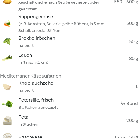
550 - 600 g
geschält und je nach Größe geviertelt oder
geachtelt
Suppengemüse
500 g
(z. B. Karotten, Sellerie, gelbe Rüben), in 5 mm
Scheiben oder Stiften
Brokkoliröschen
150 g
halbiert
Lauch
80 g
in Ringen (1 cm)
Mediterraner Käseaufstrich
Knoblauchzehe
1
halbiert
Petersilie, frisch
½ Bund
Blättchen abgezupft
Feta
200 g
in Stücken
Frischkäse
125 - 150 g