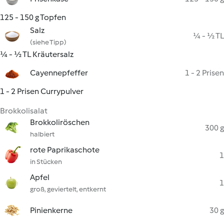
125 - 150 g Topfen
Salz
¼ - ½ TL
(siehe Tipp)
¼ - ½ TL Kräutersalz
Cayennepfeffer
1 - 2 Prisen
1 - 2 Prisen Currypulver
Brokkolisalat
Brokkoliröschen
300 g
halbiert
rote Paprikaschote
1
in Stücken
Apfel
1
groß, geviertelt, entkernt
Pinienkerne
30 g