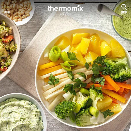
跳
菜单
搜索
至
内
容