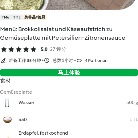
TM6
TM5
美善品®善厨
Menü: Brokkolisalat und Käseaufstrich zu
Gemüseplatte mit Petersilien-Zitronensauce
5.0
27 评分
准备工作 35 分钟
总数 1小时
4 Portionen
马上体验
食材
Gemüseplatte
Wasser
500 g
Salz
1 TL
Erdäpfel, festkochend