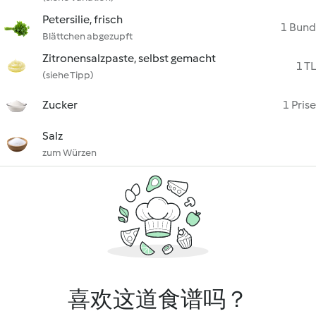
Petersilie, frisch
1 Bund
Blättchen abgezupft
Zitronensalzpaste, selbst gemacht
1 TL
(siehe Tipp)
Zucker
1 Prise
Salz
zum Würzen
喜欢这道食谱吗？