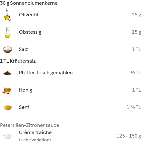
30 g Sonnenblumenkerne
Olivenöl
25 g
Obstessig
15 g
Salz
1 TL
1 TL Kräutersalz
Pfeffer, frisch gemahlen
½ TL
Honig
1 TL
Senf
1 ½ TL
Petersilien-Zitronensauce
Crème fraîche
125 - 150 g
(siehe Variation)