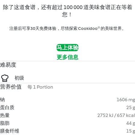
除了这道食谱，还有超过 100 000 道美味食谱正在等着
您！
注册后可享30天免费体验，尽情探索 Cookidoo® 的美味世界。
马上体验
更多信息
难易度
初级
营养价值
每 1 Portion
钠
1606 mg
蛋白质
25 g
热量
2752 kJ / 657 kcal
脂肪
44 g
膳食纤维
15 g