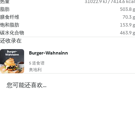
热量
31022.9 kJ / 7414.6 kcal
脂肪
503.8 g
膳食纤维
70.3 g
饱和脂肪
153.9 g
碳水化合物
463.9 g
还收录在
Burger-Wahnsinn
5 道食谱
奥地利
您可能还喜欢...