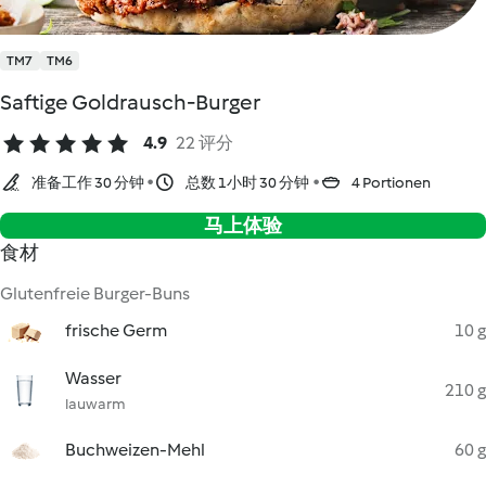
TM7
TM6
Saftige Goldrausch-Burger
4.9
22 评分
准备工作 30 分钟
总数 1小时 30 分钟
4 Portionen
马上体验
食材
Glutenfreie Burger-Buns
frische Germ
10 g
Wasser
210 g
lauwarm
Buchweizen-Mehl
60 g