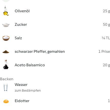
Olivenöl
25 g
Zucker
50 g
Salz
¼ TL
schwarzer Pfeffer, gemahlen
1 Prise
Aceto Balsamico
20 g
Backen
Wasser
zum Bedämpfen
Eidotter
1