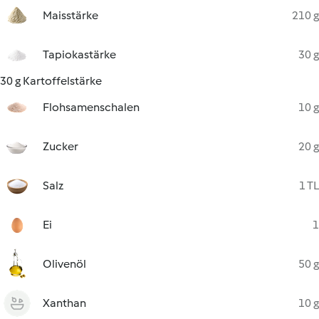
Maisstärke
210 g
Tapiokastärke
30 g
30 g Kartoffelstärke
Flohsamenschalen
10 g
Zucker
20 g
Salz
1 TL
Ei
1
Olivenöl
50 g
Xanthan
10 g