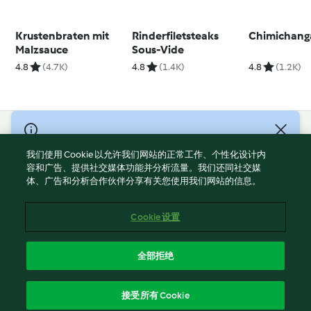
Krustenbraten mit
Rinderfiletsteaks
Chimichang
Malzsauce
Sous-Vide
4.8
(4.7K)
4.8
(1.4K)
4.8
(1.2K)
© Copyright 2021-2023 福维克信息科技(上海)有限公司 版权所有
2026
我们使用 Cookie 以允许我们网站的正常工作、个性化设计内
容和广告、提供社交媒体功能并分析流量。我们还同社交媒
使用规定
体、广告和分析合作伙伴分享有关您使用我们网站的信息。
隐私政策
免责声明
Cookie 设置
Cookies
沪ICP备2023011187号-5
全部拒绝
ICP许可证号：沪通信管自贸[2026]3号
简体中文
接受所有 Cookie