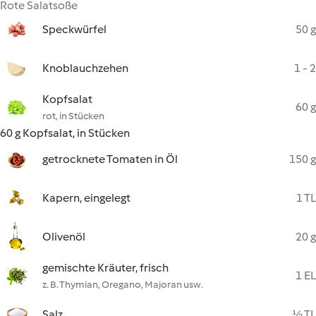
Rote Salatsoße
Speckwürfel
50 g
Knoblauchzehen
1 - 2
Kopfsalat
60 g
rot, in Stücken
60 g Kopfsalat, in Stücken
getrocknete Tomaten in Öl
150 g
Kapern, eingelegt
1 TL
Olivenöl
20 g
gemischte Kräuter, frisch
1 EL
z. B. Thymian, Oregano, Majoran usw.
Salz
½ TL