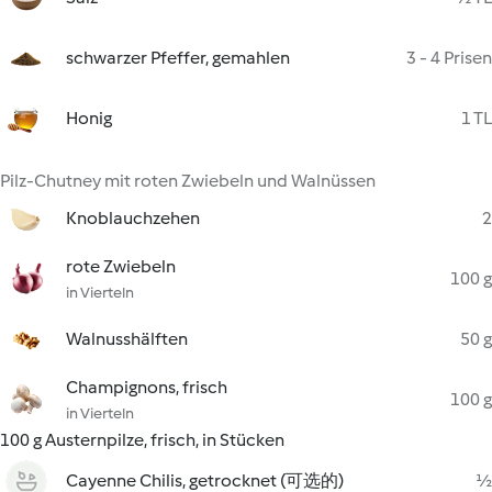
schwarzer Pfeffer, gemahlen
3 - 4 Prisen
Honig
1 TL
Pilz-Chutney mit roten Zwiebeln und Walnüssen
Knoblauchzehen
2
rote Zwiebeln
100 g
in Vierteln
Walnusshälften
50 g
Champignons, frisch
100 g
in Vierteln
100 g Austernpilze, frisch, in Stücken
Cayenne Chilis, getrocknet (可选的)
½