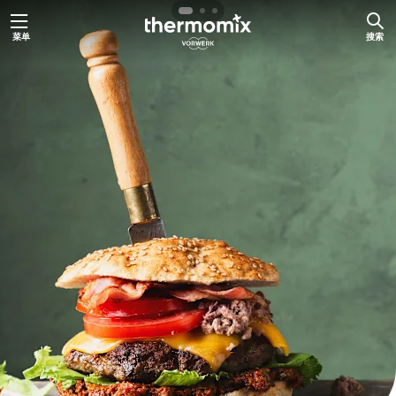
跳
菜单
搜索
至
内
容