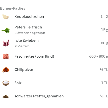
Burger-Patties
Knoblauchzehen
1 - 2
Petersilie, frisch
15 g
Blättchen abgezupft
rote Zwiebeln
80 g
in Vierteln
Faschiertes (vom Rind)
600 - 800 g
Chilipulver
½ TL
Salz
1 TL
schwarzer Pfeffer, gemahlen
½ TL