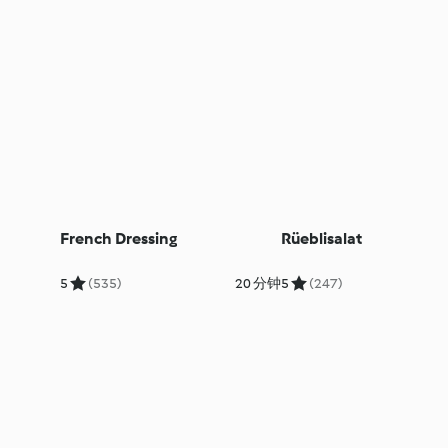
French Dressing
Rüeblisalat
5
(535)
20 分钟
5
(247)