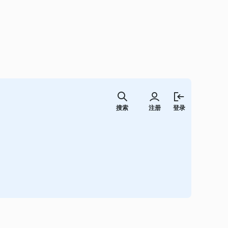
跳
至
搜索
注册
登录
内
容