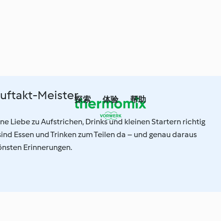
Auftakt-Meister
探索
体验
帮助
ne Liebe zu Aufstrichen, Drinks und kleinen Startern richtig
 sind Essen und Trinken zum Teilen da – und genau daraus
önsten Erinnerungen.