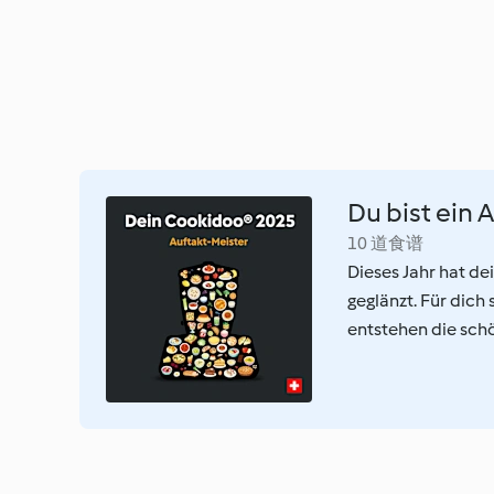
Du bist ein 
10 道食谱
Dieses Jahr hat dei
geglänzt. Für dich
entstehen die sch