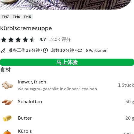
TM7
TM6
TM5
Kürbiscremesuppe
4.7
12.0K 评分
准备工作 15 分钟
总数 30 分钟
6 Portionen
马上体验
食材
Ingwer, frisch
1 Stück
walnussgroß, geschält, in dünnen Scheiben
Schalotten
50 g
Butter
20 g
Kürbis