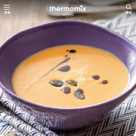
跳
菜单
搜索
至
内
容