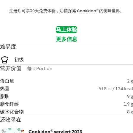
注册后可享30天免费体验，尽情探索 Cookidoo® 的美味世界。
马上体验
更多信息
难易度
初级
营养价值
每 1 Portion
蛋白质
2 g
热量
518 kJ / 124 kcal
脂肪
9 g
膳食纤维
1.9 g
碳水化合物
8 g
还收录在
Cookidoo® serviert 2023