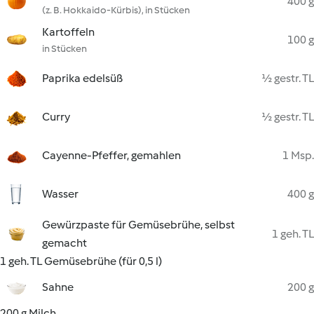
400 g
(z. B. Hokkaido-Kürbis), in Stücken
Kartoffeln
100 g
in Stücken
Paprika edelsüß
½ gestr. TL
Curry
½ gestr. TL
Cayenne-Pfeffer, gemahlen
1 Msp.
Wasser
400 g
Gewürzpaste für Gemüsebrühe, selbst
1 geh. TL
gemacht
1 geh. TL Gemüsebrühe (für 0,5 l)
Sahne
200 g
200 g Milch