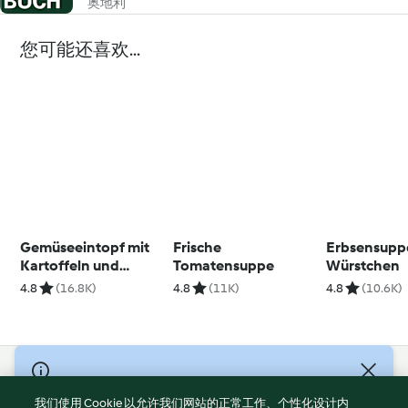
奥地利
您可能还喜欢...
Gemüseeintopf mit
Frische
Erbsensupp
Kartoffeln und
Tomatensuppe
Würstchen
Würstchen
4.8
(16.8K)
4.8
(11K)
4.8
(10.6K)
© Copyright 2021-2023 福维克信息科技(上海)有限公司 版权所有
2026
我们使用 Cookie 以允许我们网站的正常工作、个性化设计内