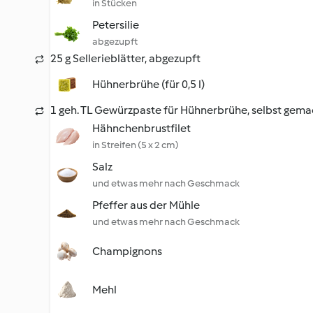
in Stücken
Petersilie
abgezupft
25 g Sellerieblätter, abgezupft
Hühnerbrühe (für 0,5 l)
1 geh. TL Gewürzpaste für Hühnerbrühe, selbst gema
Hähnchenbrustfilet
in Streifen (5 x 2 cm)
Salz
und etwas mehr nach Geschmack
Pfeffer aus der Mühle
und etwas mehr nach Geschmack
Champignons
Mehl