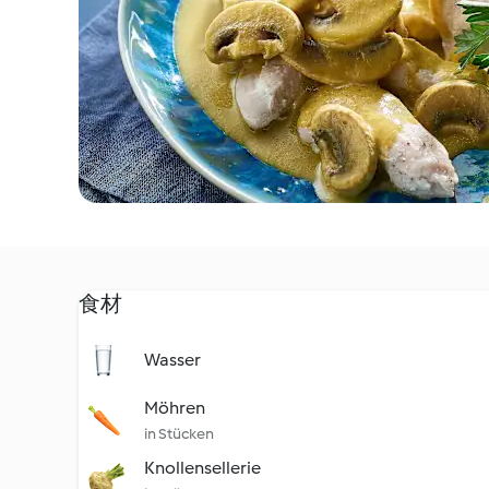
食材
Wasser
Möhren
in Stücken
Knollensellerie