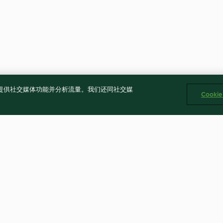
告、提供社交媒体功能并分析流量。我们还同社交媒
Cooki
Schweinefilet in Metaxasauce
Semmelknödel
4.8
(7.3K)
4.8
(4.9K)