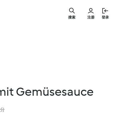
跳
至
搜索
注册
登录
内
容
mit Gemüsesauce
评分