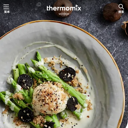
跳
菜单
搜索
至
内
容