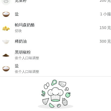
苋菜籽
200 克
盐
1 小撮
帕玛森奶酪
150 克
切块
稀奶油
300 克
黑胡椒粉
依个人口味调整
盐
依个人口味调整