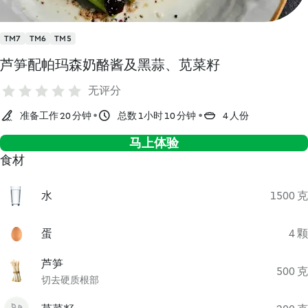
TM7
TM6
TM5
芦笋配帕玛森奶酪酱及黑蒜、苋菜籽
无评分
准备工作 20 分钟
总数 1小时 10 分钟
4 人份
马上体验
食材
水
1500 克
蛋
4 颗
芦笋
500 克
切去硬质根部