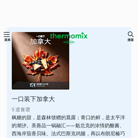
跳
菜单
搜索
至
内
容
一口装下加拿大
5 道食谱
枫糖的甜，是森林馈赠的晨露；青口的鲜，是太平洋
的潮汐。美善品一锅融汇——魁北克的浓情奶酪酱、
西海岸茄香贝味、法式巴斯克鸡腿，再以布朗尼榛巧