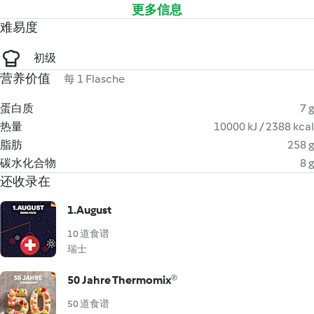
更多信息
难易度
初级
营养价值
每 1 Flasche
蛋白质
7 g
热量
10000 kJ / 2388 kcal
脂肪
258 g
碳水化合物
8 g
还收录在
1.August
10 道食谱
瑞士
50 Jahre Thermomix®
50 道食谱