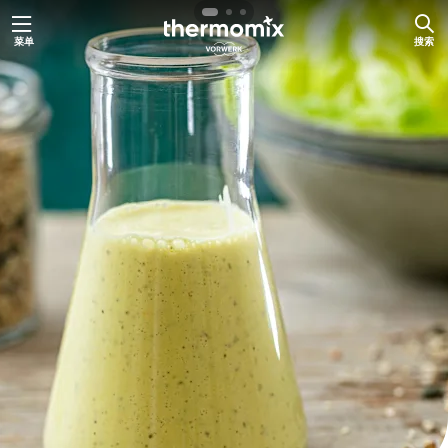
跳
菜单
搜索
至
内
容