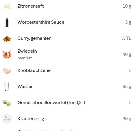
Zitronensaft
10 g
Worcestershire Sauce
5 g
Curry, gemahlen
½ TL
Zwiebeln
40 g
halbiert
Knoblauchzehe
1
Wasser
85 g
Gemüsebouillonwürfel (für 0,5 l)
1
Kräuteressig
90 g