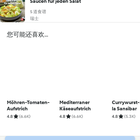
Saucen für jeden Salat
5 道食谱
瑞士
您可能还喜欢...
Möhren-Tomaten-
Mediterraner
Currywurst-
Aufstrich
Käseaufstrich
la Sansibar
4.8
(6.6K)
4.8
(6.6K)
4.8
(5.3K)