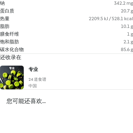
钠
342.2 mg
蛋白质
20.7 g
热量
2209.5 kJ / 528.1 kcal
脂肪
10.1 g
膳食纤维
1 g
饱和脂肪
2.1 g
碳水化合物
85.6 g
还收录在
专业
24 道食谱
中国
您可能还喜欢...