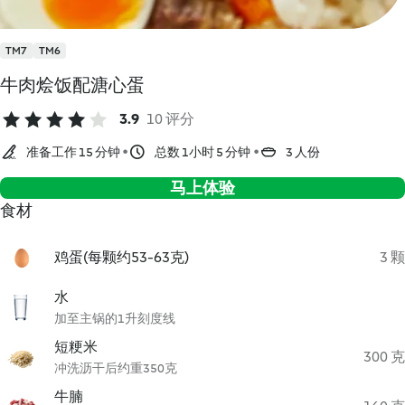
TM7
TM6
牛肉烩饭配溏心蛋
3.9
10 评分
准备工作 15 分钟
总数 1小时 5 分钟
3 人份
马上体验
食材
鸡蛋(每颗约53-63克)
3 颗
水
加至主锅的1升刻度线
短粳米
300 克
冲洗沥干后约重350克
牛腩