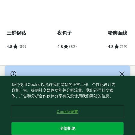
三鲜锅贴
夜包子
猪脚面线
4.8
(39)
4.8
(32)
4.8
(29)
© Copyright 2021-2023 福维克信息科技(上海)有限公司 版权所有
2026
我们使用 Cookie 以允许我们网站的正常工作、个性化设计内
容和广告、提供社交媒体功能并分析流量。我们还同社交媒
使用规定
体、广告和分析合作伙伴分享有关您使用我们网站的信息。
隐私政策
免责声明
Cookie 设置
Cookies
沪ICP备2023011187号-5
全部拒绝
ICP许可证号：沪通信管自贸[2026]3号