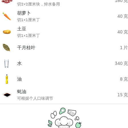
160 克
切2×2厘米块，焯水备用
胡萝卜
40 克
切1×1厘米丁
土豆
40 克
切1×1厘米丁
干月桂叶
1 片
水
340 克
油
8 克
蚝油
15 克
可根据个人口味调节