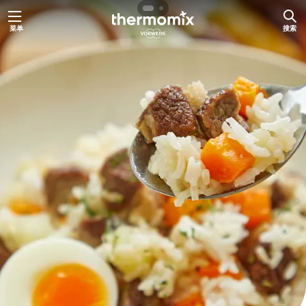
跳
菜单
搜索
至
内
容