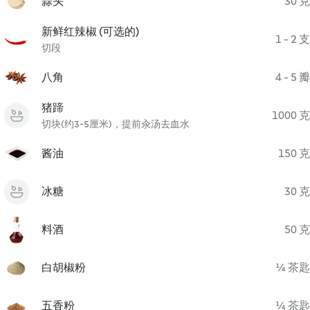
蒜头
30 克
新鲜红辣椒 (可选的)
1 - 2 支
切段
八角
4 - 5 瓣
猪蹄
1000 克
切块(约3-5厘米)，提前汆汤去血水
酱油
150 克
冰糖
30 克
料酒
50 克
白胡椒粉
¼ 茶匙
五香粉
¼ 茶匙