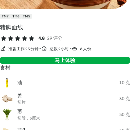
TM7
TM6
TM5
猪脚面线
4.8
29 评分
准备工作 25 分钟
总数 2小时
6 人份
马上体验
食材
油
10 克
姜
30 克
切片
葱
50 克
切段，5厘米