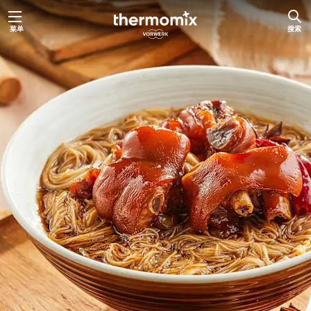
跳
菜单
搜索
至
内
容