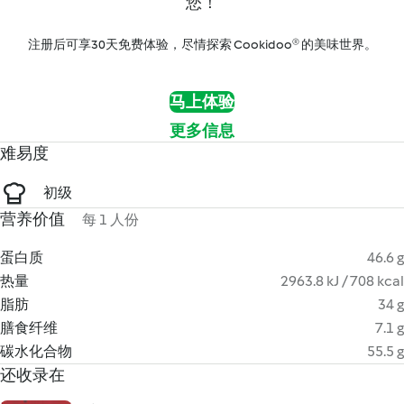
您！
注册后可享30天免费体验，尽情探索 Cookidoo® 的美味世界。
马上体验
更多信息
难易度
初级
营养价值
每 1 人份
蛋白质
46.6 g
热量
2963.8 kJ / 708 kcal
脂肪
34 g
膳食纤维
7.1 g
碳水化合物
55.5 g
还收录在