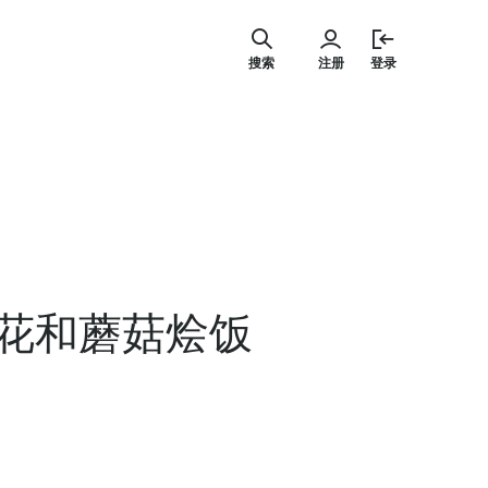
跳
至
搜索
注册
登录
内
容
花和蘑菇烩饭