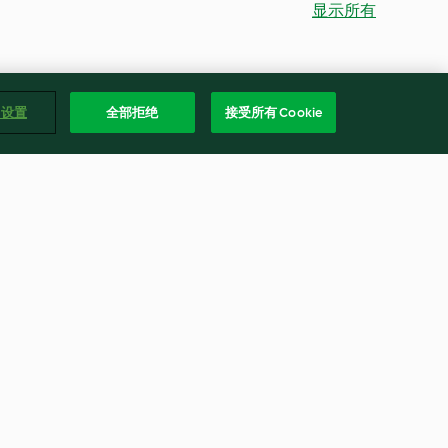
显示所有
e 设置
全部拒绝
接受所有 Cookie
饭
波士顿龙虾泡饭
4.9
(19)