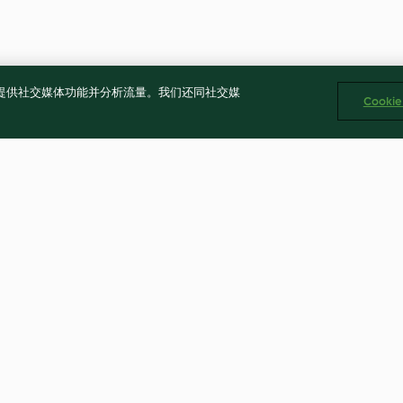
告、提供社交媒体功能并分析流量。我们还同社交媒
Cooki
猪脚面线
南瓜海鲜味噌泡
4.8
(29)
4.8
(22)