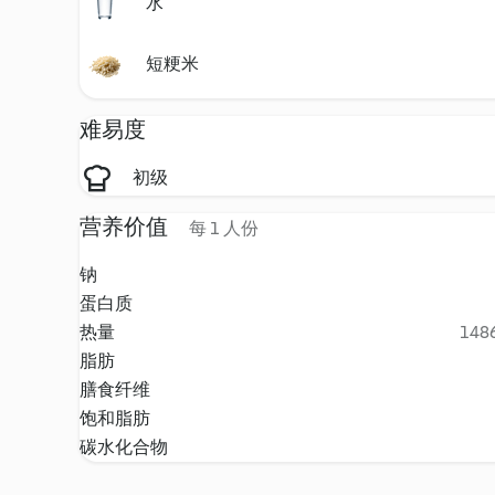
水
短粳米
难易度
初级
营养价值
每 1 人份
钠
蛋白质
热量
1486
脂肪
膳食纤维
饱和脂肪
碳水化合物