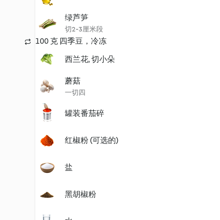
绿芦笋
切2-3厘米段
100 克 四季豆，冷冻
西兰花, 切小朵
蘑菇
一切四
罐装番茄碎
红椒粉 (可选的)
盐
黑胡椒粉