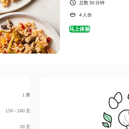
总数 30 分钟
4 人份
马上体验
1 瓣
150 - 180 克
20 克