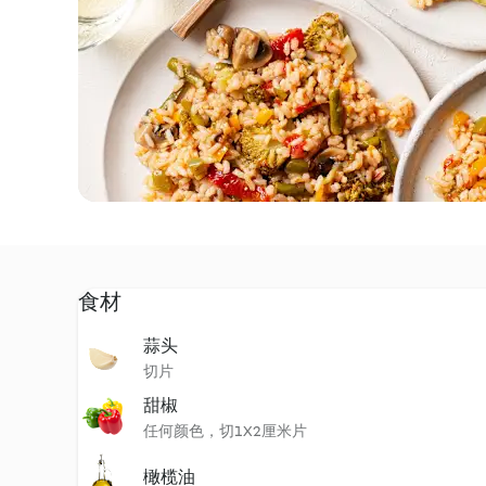
食材
蒜头
切片
甜椒
任何颜色，切1X2厘米片
橄榄油