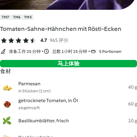
TM7
TM6
TM5
Tomaten-Sahne-Hähnchen mit Rösti-Ecken
4.7
965 评分
准备工作 25 分钟
总数 1小时 25 分钟
5 Portionen
马上体验
食材
Parmesan
40 g
in Stücken (2 cm)
getrocknete Tomaten, in Öl
60 g
abgetropft
Basilikumblätter, frisch
10 g