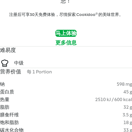
您！
注册后可享30天免费体验，尽情探索 Cookidoo® 的美味世界。
马上体验
更多信息
难易度
中级
营养价值
每 1 Portion
钠
598 mg
蛋白质
45 g
热量
2510 kJ / 600 kcal
脂肪
32 g
膳食纤维
3.5 g
饱和脂肪
18 g
碳水化合物
33 g