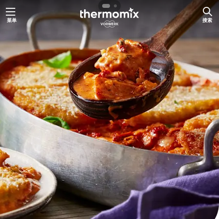
跳
菜单
搜索
至
内
容