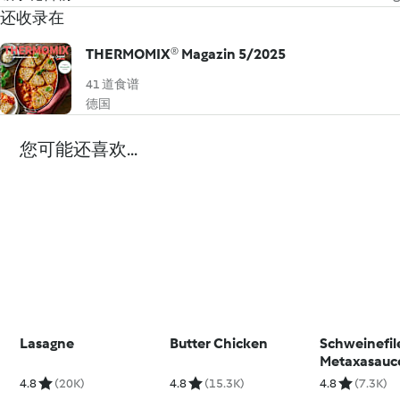
还收录在
THERMOMIX® Magazin 5/2025
41 道食谱
德国
您可能还喜欢...
Lasagne
Butter Chicken
Schweinefile
Metaxasauc
4.8
(20K)
4.8
(15.3K)
4.8
(7.3K)