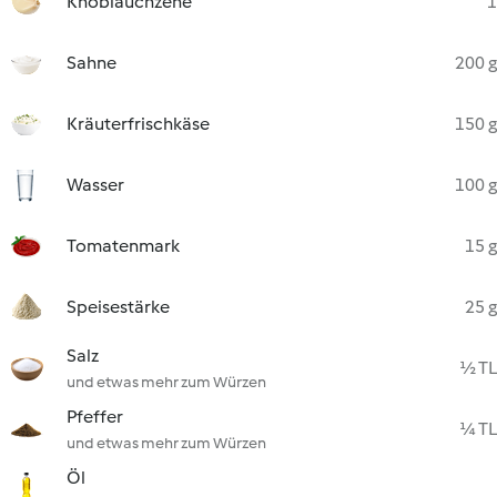
Knoblauchzehe
1
Sahne
200 g
Kräuterfrischkäse
150 g
Wasser
100 g
Tomatenmark
15 g
Speisestärke
25 g
Salz
½ TL
und etwas mehr zum Würzen
Pfeffer
¼ TL
und etwas mehr zum Würzen
Öl