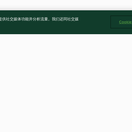
告、提供社交媒体功能并分析流量。我们还同社交媒
Cooki
Apfelrotkohl
Nockerl / Spätz
4.8
(7.2K)
4.8
(2.6K)
公司 版权所有 2026