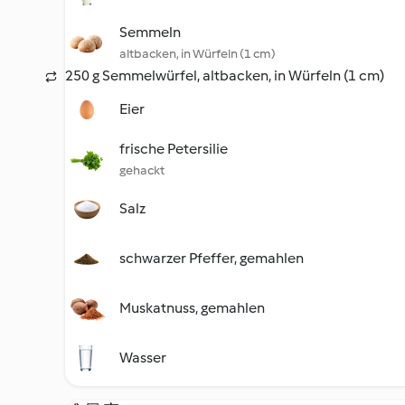
Semmeln
altbacken, in Würfeln (1 cm)
250 g Semmelwürfel, altbacken, in Würfeln (1 cm)
Eier
frische Petersilie
gehackt
Salz
schwarzer Pfeffer, gemahlen
Muskatnuss, gemahlen
Wasser