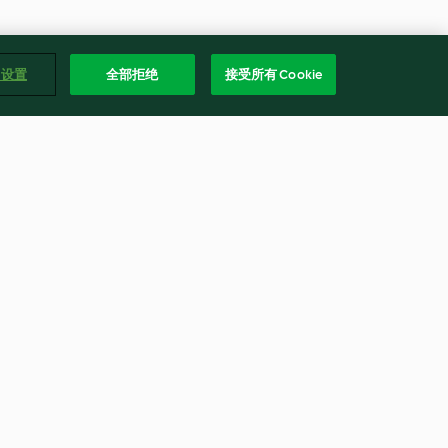
e 设置
全部拒绝
接受所有 Cookie
le
Möhrengemüse mit
Frühlingszwiebeln
4.8
(2.2K)