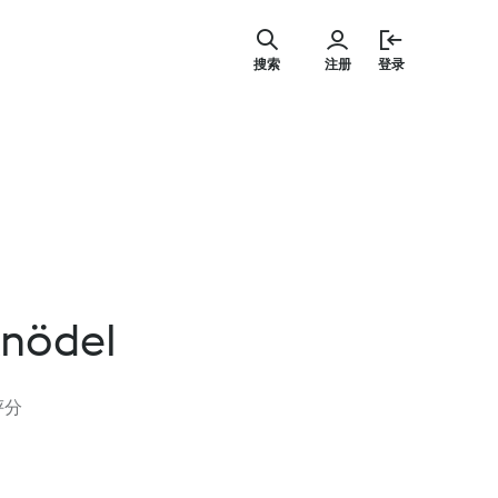
跳
至
搜索
注册
登录
内
容
knödel
 评分