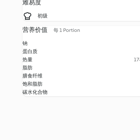
难易度
初级
营养价值
每 1 Portion
钠
蛋白质
热量
17
脂肪
膳食纤维
饱和脂肪
碳水化合物