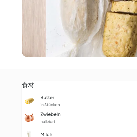
食材
Butter
in Stücken
Zwiebeln
halbiert
Milch