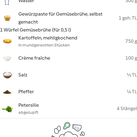
Wasser
500 g
Gewürzpaste für Gemüsebrühe, selbst
1 geh. TL
gemacht
1 Würfel Gemüsebrühe (für 0,5 l)
Kartoffeln, mehligkochend
750 g
in mundgerechten Stücken
Crème fraîche
100 g
Salz
½ TL
Pfeffer
¼ TL
Petersilie
4 Stängel
abgezupft