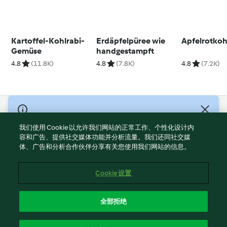
Kartoffel-Kohlrabi-
Erdäpfelpüree wie
Apfelrotkoh
Gemüse
handgestampft
4.8
(11.8K)
4.8
(7.8K)
4.8
(7.2K)
© Copyright 2021-2023 福维克信息科技(上海)有限公司 版权所有
2026
我们使用 Cookie 以允许我们网站的正常工作、个性化设计内
容和广告、提供社交媒体功能并分析流量。我们还同社交媒
使用规定
体、广告和分析合作伙伴分享有关您使用我们网站的信息。
隐私政策
免责声明
Cookie 设置
Cookies
沪ICP备2023011187号-5
全部拒绝
ICP许可证号：沪通信管自贸[2026]3号