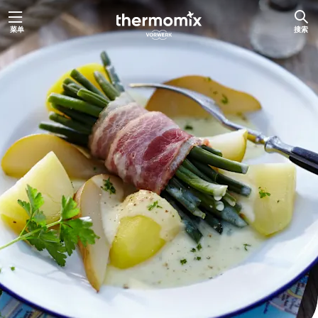
跳
菜单
搜索
至
内
容