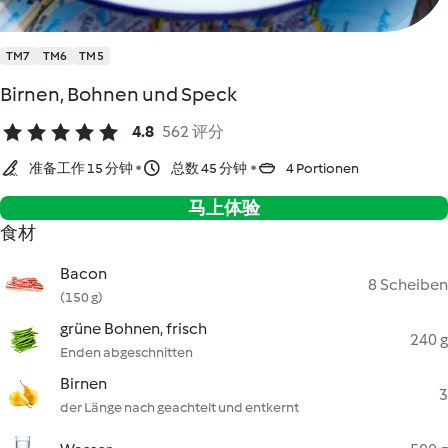
TM7
TM6
TM5
Birnen, Bohnen und Speck
4.8
562 评分
准备工作 15 分钟
总数 45 分钟
4 Portionen
马上体验
食材
Bacon
8 Scheiben
(150 g)
grüne Bohnen, frisch
240 g
Enden abgeschnitten
Birnen
3
der Länge nach geachtelt und entkernt