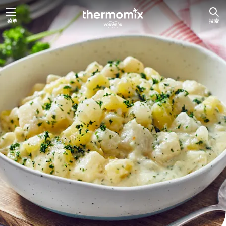
跳
菜单
搜索
至
内
容