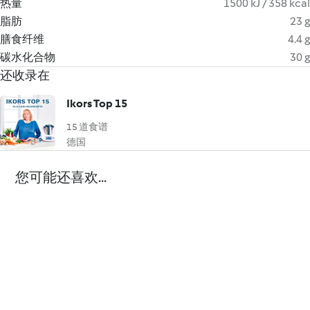
热量
1500 kJ / 358 kcal
脂肪
23 g
膳食纤维
4.4 g
碳水化合物
30 g
还收录在
Ikors Top 15
15 道食谱
德国
您可能还喜欢...