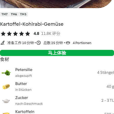
TM7
TM6
TM5
Kartoffel-Kohlrabi-Gemüse
4.8
11.8K 评分
准备工作 10 分钟
总数 25 分钟
4 Portionen
马上体验
食材
Petersilie
4 Stängel
abgezupft
Butter
40 g
in Stücken
Zucker
2 - 3 TL
nach Geschmack
Kartoffeln