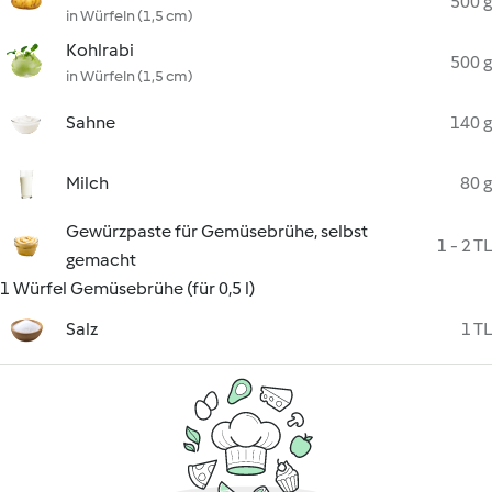
500 g
in Würfeln (1,5 cm)
Kohlrabi
500 g
in Würfeln (1,5 cm)
Sahne
140 g
Milch
80 g
Gewürzpaste für Gemüsebrühe, selbst
1 - 2 TL
gemacht
1 Würfel Gemüsebrühe (für 0,5 l)
Salz
1 TL