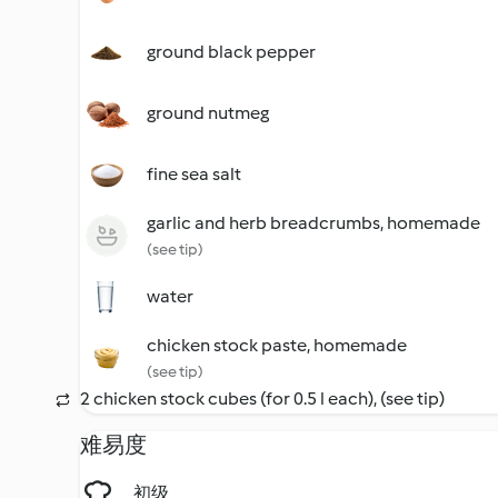
ground black pepper
ground nutmeg
fine sea salt
garlic and herb breadcrumbs, homemade
(see tip)
water
chicken stock paste, homemade
(see tip)
2 chicken stock cubes (for 0.5 l each), (see tip)
难易度
初级