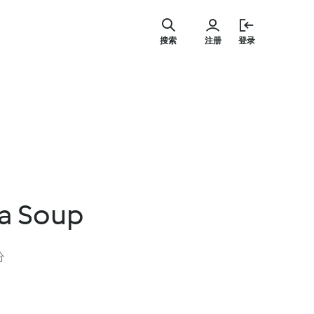
跳
至
搜索
注册
登录
内
容
la Soup
分