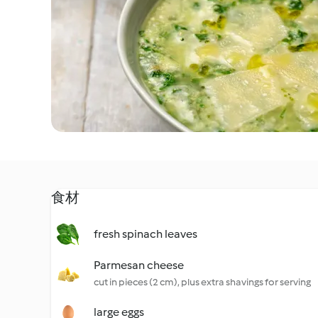
食材
fresh spinach leaves
Parmesan cheese
cut in pieces (2 cm), plus extra shavings for serving
large eggs