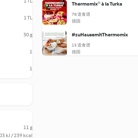
1 TL
Thermomix® à la Turka
78 道食谱
1 TL
德国
30 g
#zuHausemitThermomix
15 道食谱
1
德国
1
11 g
03 kJ / 239 kcal