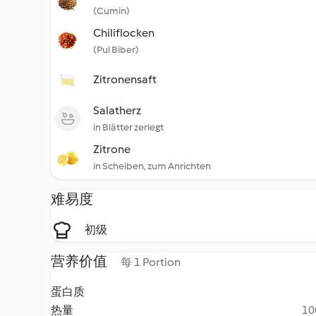
(Cumin)
Chiliflocken
(Pul Biber)
Zitronensaft
Salatherz
in Blätter zerlegt
Zitrone
in Scheiben, zum Anrichten
难易度
初级
营养价值
每 1 Portion
蛋白质
热量
10