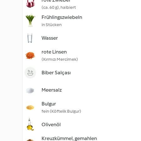
(ca. 60 g), halbiert
Frühlingszwiebeln
in Stücken
Wasser
rote Linsen
(Kırmızı Mercimek)
Biber Salçası
Meersalz
Bulgur
fein (Köftelik Bulgur)
Olivenöl
Kreuzkümmel, gemahlen