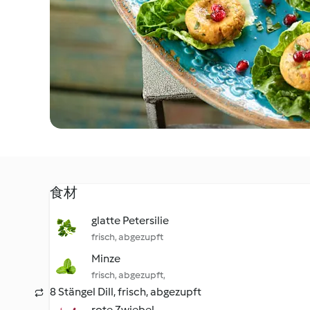
食材
glatte Petersilie
frisch, abgezupft
Minze
frisch, abgezupft,
8 Stängel Dill, frisch, abgezupft
rote Zwiebel