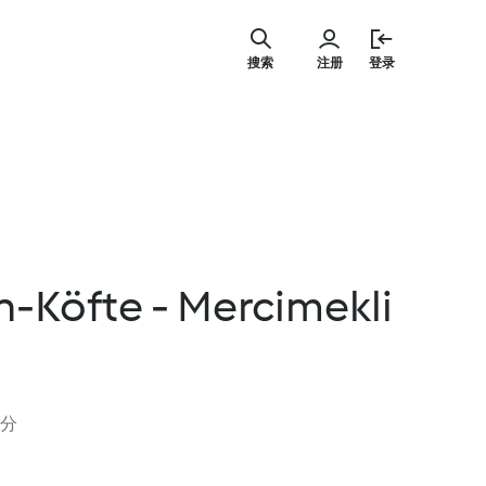
跳
至
搜索
注册
登录
内
容
n-Köfte - Mercimekli
评分