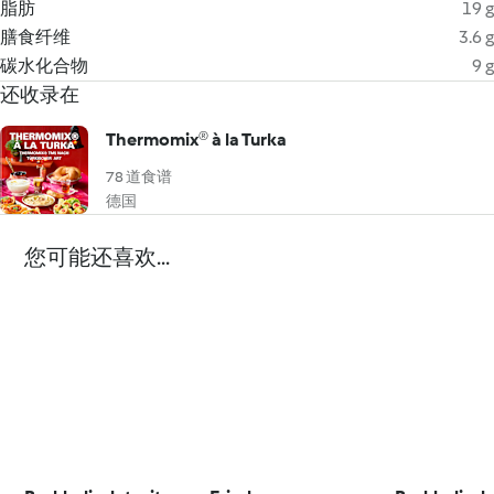
脂肪
19 g
膳食纤维
3.6 g
碳水化合物
9 g
还收录在
Thermomix® à la Turka
78 道食谱
德国
您可能还喜欢...