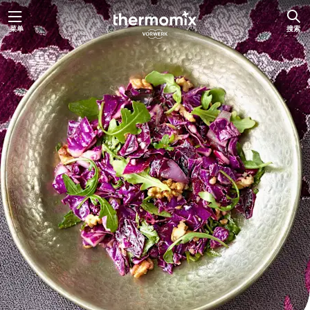
跳
菜单
搜索
至
内
容