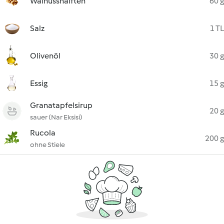
Walnusshälften
60 g
Salz
1 TL
Olivenöl
30 g
Essig
15 g
Granatapfelsirup
20 g
sauer (Nar Eksisi)
Rucola
200 g
ohne Stiele