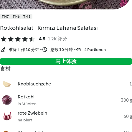
TM7
TM6
TM5
Rotkohlsalat - Kırmızı Lahana Salatası
4.5
1.2K 评分
准备工作 10 分钟
总数 10 分钟
4 Portionen
马上体验
食材
Knoblauchzehe
1
Rotkohl
300 g
in Stücken
rote Zwiebeln
60 g
halbiert