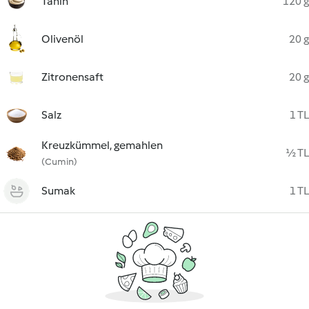
Tahin
120 g
Olivenöl
20 g
Zitronensaft
20 g
Salz
1 TL
Kreuzkümmel, gemahlen
½ TL
(Cumin)
Sumak
1 TL