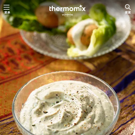
跳
菜单
搜索
至
内
容