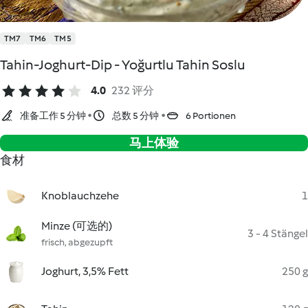
TM7
TM6
TM5
Tahin-Joghurt-Dip - Yoğurtlu Tahin Soslu
4.0
232 评分
准备工作 5 分钟
总数 5 分钟
6 Portionen
马上体验
食材
Knoblauchzehe
1
Minze (可选的)
3 - 4 Stängel
frisch, abgezupft
Joghurt, 3,5% Fett
250 g