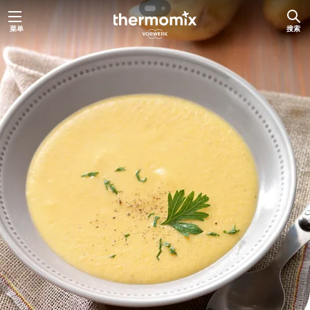
跳
菜单
搜索
至
内
容