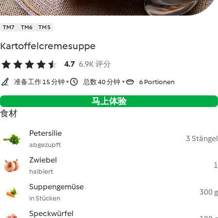
TM7
TM6
TM5
Kartoffelcremesuppe
4.7
6.9K 评分
准备工作 15 分钟
总数 40 分钟
6 Portionen
马上体验
食材
Petersilie
3 Stängel
abgezupft
Zwiebel
1
halbiert
Suppengemüse
300 g
in Stücken
Speckwürfel