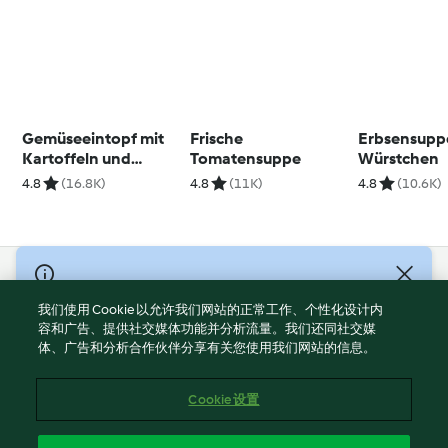
Gemüseeintopf mit
Frische
Erbsensupp
Kartoffeln und
Tomatensuppe
Würstchen
Würstchen
4.8
(16.8K)
4.8
(11K)
4.8
(10.6K)
© Copyright 2021-2023 福维克信息科技(上海)有限公司 版权所有
2026
我们使用 Cookie 以允许我们网站的正常工作、个性化设计内
容和广告、提供社交媒体功能并分析流量。我们还同社交媒
使用规定
体、广告和分析合作伙伴分享有关您使用我们网站的信息。
隐私政策
免责声明
Cookie 设置
Cookies
沪ICP备2023011187号-5