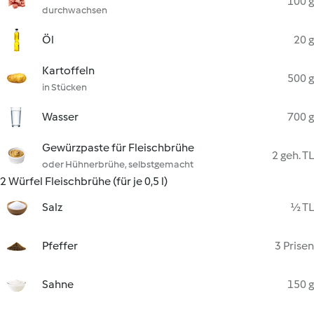
100 g
durchwachsen
Öl
20 g
Kartoffeln
500 g
in Stücken
Wasser
700 g
Gewürzpaste für Fleischbrühe
2 geh. TL
oder Hühnerbrühe, selbstgemacht
2 Würfel Fleischbrühe (für je 0,5 l)
Salz
½ TL
Pfeffer
3 Prisen
Sahne
150 g