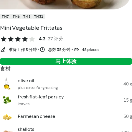
TM7
TM6
TM5
TM31
Mini Vegetable Frittatas
4.2
27 评分
准备工作 5 分钟
总数 35 分钟
48 pieces
马上体验
食材
olive oil
40 g
plus extra for greasing
fresh flat-leaf parsley
15 g
leaves
Parmesan cheese
50 g
shallots