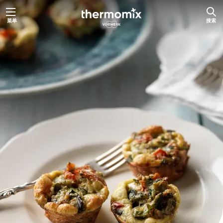
跳
菜单
搜索
至
内
容