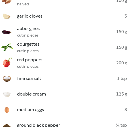
100 g
halved
garlic cloves
3
aubergines
150 g
cut in pieces
courgettes
150 g
cut in pieces
red peppers
200 g
cut in pieces
fine sea salt
1 tsp
double cream
125 g
medium eggs
8
ground black pepper
¼ tsp