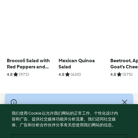
Broccoli Salad with
Mexican Quinoa
Beetroot, A
Red Peppers and
Salad
Goat's Chee
Pine Nuts
Quinoa Sal
4.8
(972)
4.8
(620)
4.8
(575)
© Copyright 2021-2023 福维克信息科技(上海)有限公司 版权所有
2026
我们使用 Cookie 以允许我们网站的正常工作、个性化设计内
容和广告、提供社交媒体功能并分析流量。我们还同社交媒
使用规定
体、广告和分析合作伙伴分享有关您使用我们网站的信息。
隐私政策