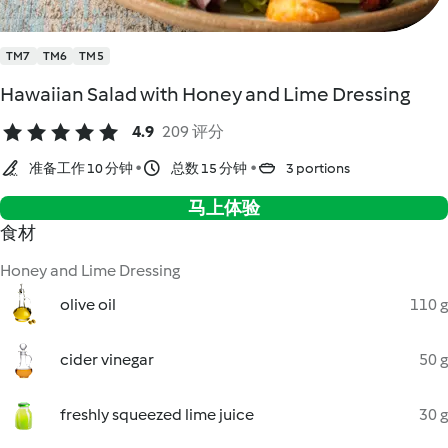
TM7
TM6
TM5
Hawaiian Salad with Honey and Lime Dressing
4.9
209 评分
准备工作 10 分钟
总数 15 分钟
3 portions
马上体验
食材
Honey and Lime Dressing
olive oil
110 g
cider vinegar
50 g
freshly squeezed lime juice
30 g