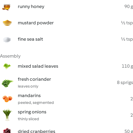
runny honey
90 g
mustard powder
½ tsp
fine sea salt
½ tsp
Assembly
mixed salad leaves
110 g
fresh coriander
8 sprigs
leaves only
mandarins
2
peeled, segmented
spring onions
2
thinly sliced
dried cranberries
50 g