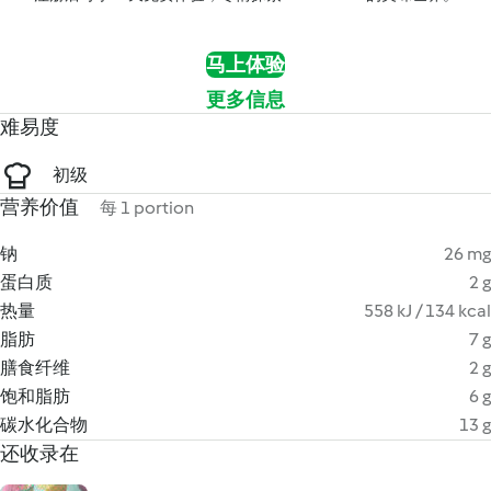
马上体验
更多信息
难易度
初级
营养价值
每 1 portion
钠
26 mg
蛋白质
2 g
热量
558 kJ / 134 kcal
脂肪
7 g
膳食纤维
2 g
饱和脂肪
6 g
碳水化合物
13 g
还收录在