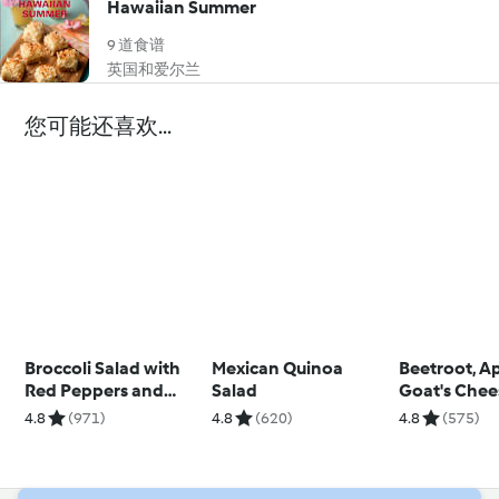
Hawaiian Summer
9 道食谱
英国和爱尔兰
您可能还喜欢...
Broccoli Salad with
Mexican Quinoa
Beetroot, A
Red Peppers and
Salad
Goat's Chee
Pine Nuts
Quinoa Sal
4.8
(971)
4.8
(620)
4.8
(575)