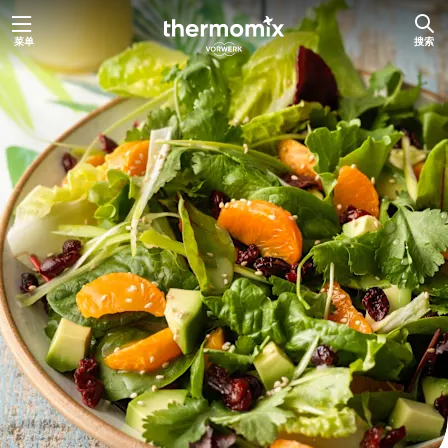
跳
菜单
搜索
至
内
容