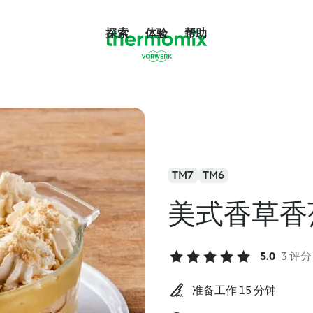
探索
体验
帮助
TM7
TM6
美式香草香
5.0
3 评分
准备工作 15 分钟