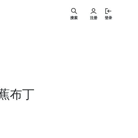
跳
至
搜索
注册
登录
内
容
蕉布丁