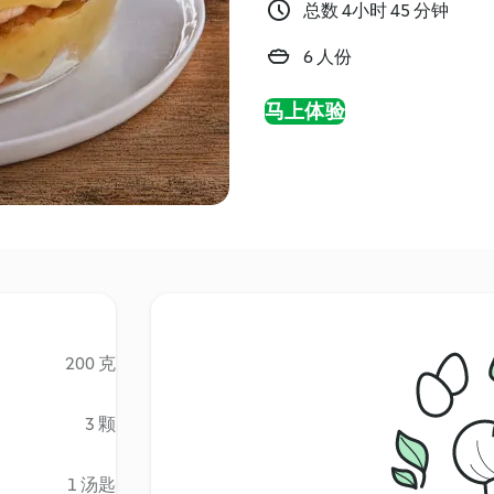
总数 4小时 45 分钟
6 人份
马上体验
200 克
3 颗
1 汤匙