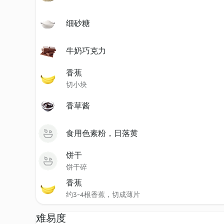
细砂糖
牛奶巧克力
香蕉
切小块
香草酱
食用色素粉，日落黄
饼干
饼干碎
香蕉
约3-4根香蕉，切成薄片
难易度