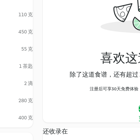
110 克
450 克
55 克
喜欢这
1 茶匙
除了这道食谱，还有超过 1
2 滴
注册后可享30天免费体验，尽
280 克
400 克
还收录在