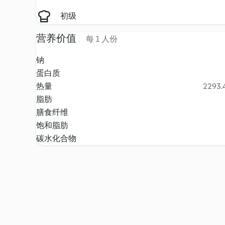
初级
营养价值
每 1 人份
钠
蛋白质
热量
2293.4
脂肪
膳食纤维
饱和脂肪
碳水化合物