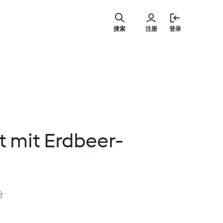
跳
至
搜索
注册
登录
内
容
t mit Erdbeer-
分