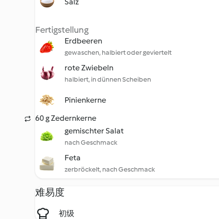
Salz
Fertigstellung
Erdbeeren
gewaschen, halbiert oder geviertelt
rote Zwiebeln
halbiert, in dünnen Scheiben
Pinienkerne
60 g Zedernkerne
gemischter Salat
nach Geschmack
Feta
zerbröckelt, nach Geschmack
难易度
初级