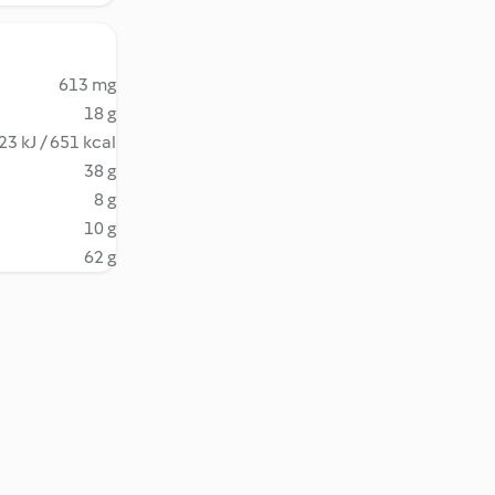
613 mg
18 g
23 kJ / 651 kcal
38 g
8 g
10 g
62 g