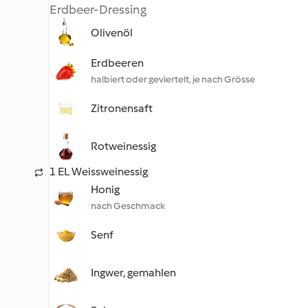
Erdbeer-Dressing
Olivenöl
Erdbeeren
halbiert oder geviertelt, je nach Grösse
Zitronensaft
Rotweinessig
1 EL Weissweinessig
Honig
nach Geschmack
Senf
Ingwer, gemahlen