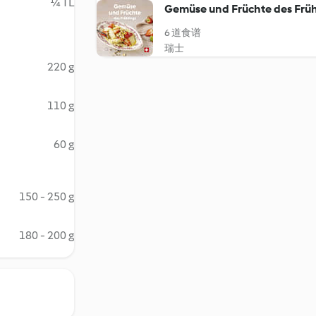
¼ TL
Gemüse und Früchte des Früh
6 道食谱
瑞士
220 g
110 g
60 g
150 - 250 g
180 - 200 g