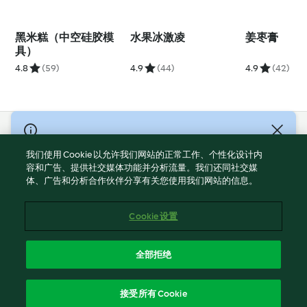
黑米糕（中空硅胶模
水果冰激凌
姜枣膏
具）
4.8
(59)
4.9
(44)
4.9
(42)
© Copyright 2021-2023 福维克信息科技(上海)有限公司 版权所有
2026
我们使用 Cookie 以允许我们网站的正常工作、个性化设计内
容和广告、提供社交媒体功能并分析流量。我们还同社交媒
使用规定
体、广告和分析合作伙伴分享有关您使用我们网站的信息。
隐私政策
免责声明
Cookie 设置
Cookies
沪ICP备2023011187号-5
全部拒绝
ICP许可证号：沪通信管自贸[2026]3号
简体中文
接受所有 Cookie