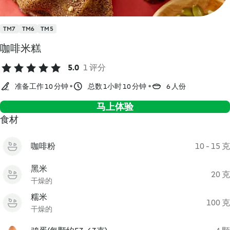
TM7
TM6
TM5
咖啡米糕
5.0
1 评分
准备工作 10 分钟
总数 1小时 10 分钟
6 人份
马上体验
食材
咖啡粉
10 - 15 克
黑米
20 克
干燥的
糯米
100 克
干燥的