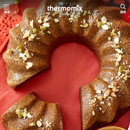
跳
菜单
搜索
至
内
容