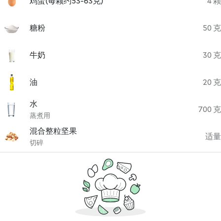
鸡蛋(每颗约53-63克)
4 颗
糖粉
50 克
牛奶
30 克
油
20 克
水
700 克
蒸煮用
混合整粒坚果
适量
切碎