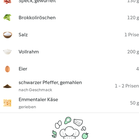
Speck, gewürfelt
130 g
Brokkoliröschen
120 g
Salz
1 Prise
Vollrahm
200 g
Eier
4
schwarzer Pfeffer, gemahlen
1 - 2 Prisen
nach Geschmack
Emmentaler Käse
50 g
gerieben