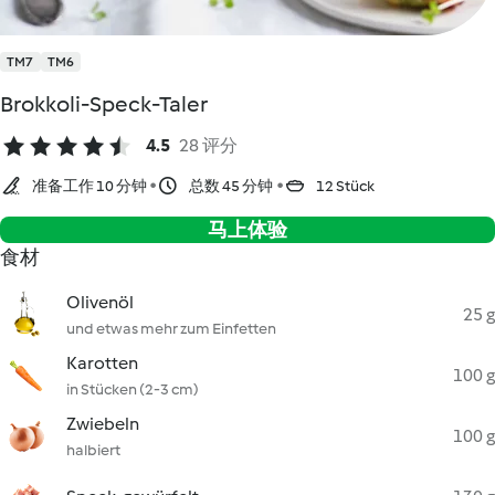
TM7
TM6
Brokkoli-Speck-Taler
4.5
28 评分
准备工作 10 分钟
总数 45 分钟
12 Stück
马上体验
食材
Olivenöl
25 g
und etwas mehr zum Einfetten
Karotten
100 g
in Stücken (2-3 cm)
Zwiebeln
100 g
halbiert