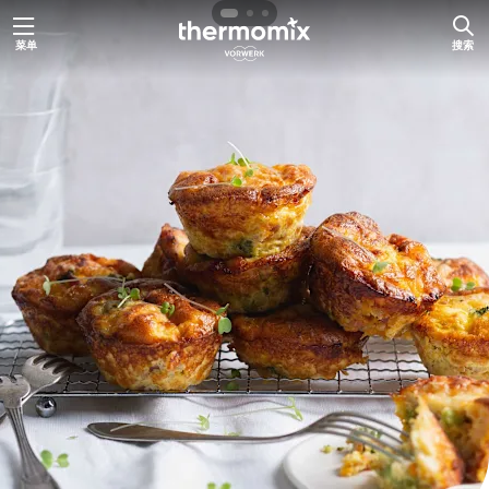
跳
菜单
搜索
至
内
容