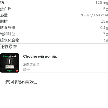
钠
125 mg
蛋白质
5 g
热量
708 kJ / 169 kcal
脂肪
15 g
膳食纤维
0.4 g
饱和脂肪
7 g
碳水化合物
3 g
还收录在
Choche wiä no niä.
203 道食谱
瑞士
您可能还喜欢...