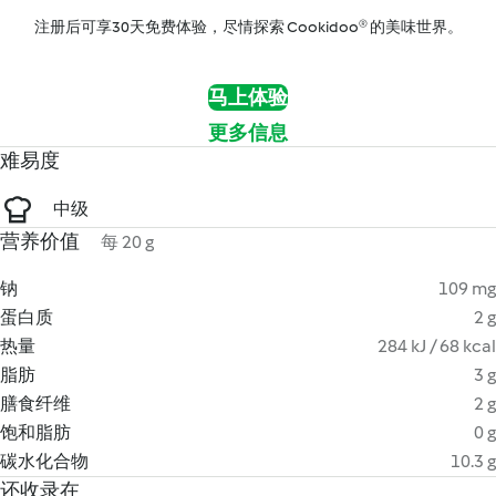
注册后可享30天免费体验，尽情探索 Cookidoo® 的美味世界。
马上体验
更多信息
难易度
中级
营养价值
每 20 g
钠
109 mg
蛋白质
2 g
热量
284 kJ / 68 kcal
脂肪
3 g
膳食纤维
2 g
饱和脂肪
0 g
碳水化合物
10.3 g
还收录在