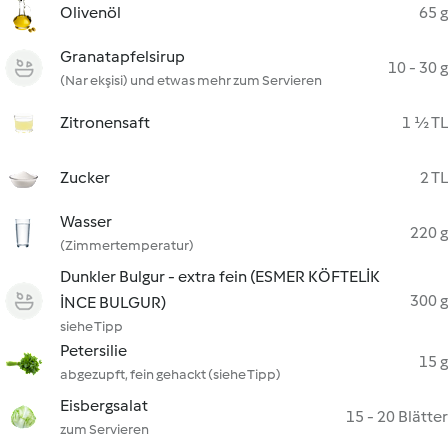
Olivenöl
65 g
Granatapfelsirup
10 - 30 g
(Nar ekşisi) und etwas mehr zum Servieren
Zitronensaft
1 ½ TL
Zucker
2 TL
Wasser
220 g
(Zimmertemperatur)
Dunkler Bulgur - extra fein (ESMER KÖFTELİK
300 g
İNCE BULGUR)
siehe Tipp
Petersilie
15 g
abgezupft, fein gehackt (siehe Tipp)
Eisbergsalat
15 - 20 Blätter
zum Servieren