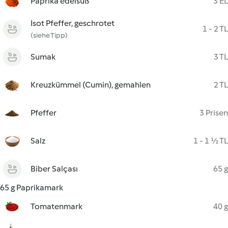
Paprika edelsüß
3 EL
Isot Pfeffer, geschrotet
1 - 2 TL
(siehe Tipp)
Sumak
3 TL
Kreuzkümmel (Cumin), gemahlen
2 TL
Pfeffer
3 Prisen
Salz
1 - 1 ½ TL
Biber Salçası
65 g
65 g Paprikamark
Tomatenmark
40 g