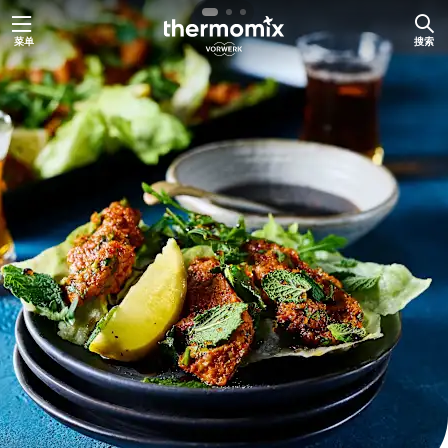
跳
菜单
搜索
至
内
容