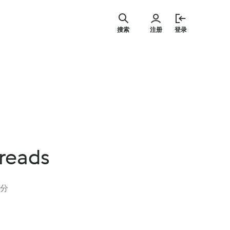
跳
至
搜索
注册
登录
内
容
breads
评分