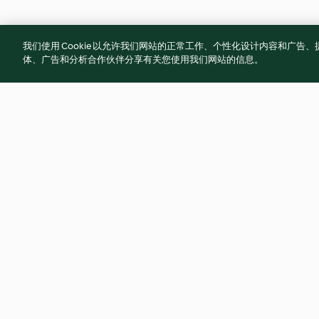
我们使用 Cookie 以允许我们网站的正常工作、个性化设计内容和广
体、广告和分析合作伙伴分享有关您使用我们网站的信息。
Portuguese Bread (Pão de
Focaccia
água)
4.9
(1.7K)
4.8
(962)
© Copyright 2021-2023 福维克信息科技(上海)有限