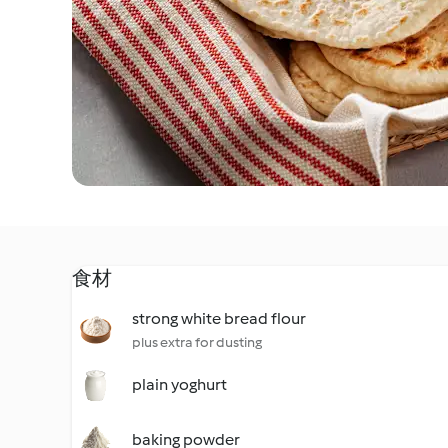
食材
strong white bread flour
plus extra for dusting
plain yoghurt
baking powder