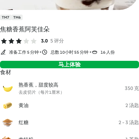
TM7
TM6
焦糖香蕉阿芙佳朵
3.0
5 评分
准备工作 5 分钟
总数 10小时 55 分钟
16 人份
马上体验
食材
熟香蕉，甜度较高
350 克
去皮切片（每片1厘米）
黄油
2 汤匙
红糖
2 - 3 汤匙