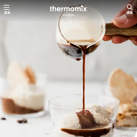
跳
菜单
搜索
至
内
容