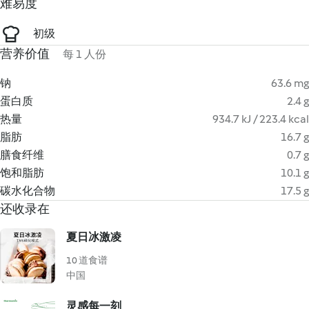
难易度
初级
营养价值
每 1 人份
钠
63.6 mg
蛋白质
2.4 g
热量
934.7 kJ / 223.4 kcal
脂肪
16.7 g
膳食纤维
0.7 g
饱和脂肪
10.1 g
碳水化合物
17.5 g
还收录在
夏日冰激凌
10 道食谱
中国
灵感每一刻