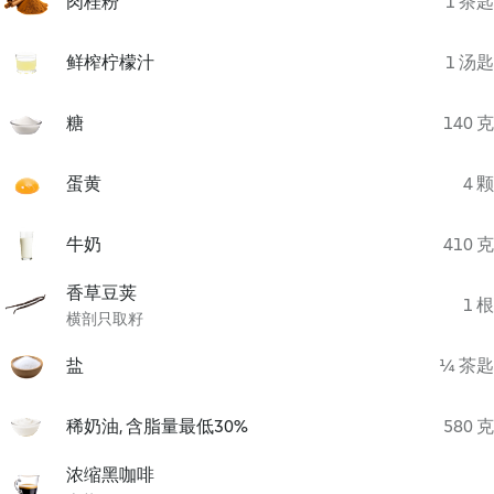
肉桂粉
1 茶匙
鲜榨柠檬汁
1 汤匙
糖
140 克
蛋黄
4 颗
牛奶
410 克
香草豆荚
1 根
横剖只取籽
盐
¼ 茶匙
稀奶油, 含脂量最低30%
580 克
浓缩黑咖啡