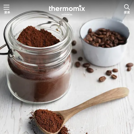
跳
菜单
搜索
至
内
容