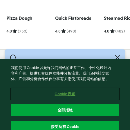
Pizza Dough
Quick Flatbreads
Steamed Ri
4.8
(730)
4.8
(498)
4.8
(482)
© Copyright 2021-2023 福维克信息科技(上海)有限公司 版权所有
2026
我们使用 Cookie 以允许我们网站的正常工作、个性化设计内
容和广告、提供社交媒体功能并分析流量。我们还同社交媒
使用规定
体、广告和分析合作伙伴分享有关您使用我们网站的信息。
隐私政策
免责声明
Cookie 设置
Cookies
沪ICP备2023011187号-5
全部拒绝
ICP许可证号：沪通信管自贸[2026]3号
简体中文
接受所有 Cookie