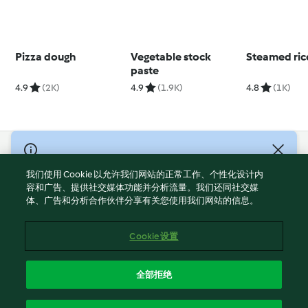
Pizza dough
Vegetable stock
Steamed ric
paste
4.9
(2K)
4.9
(1.9K)
4.8
(1K)
© Copyright 2021-2023 福维克信息科技(上海)有限公司 版权所有
2026
我们使用 Cookie 以允许我们网站的正常工作、个性化设计内
容和广告、提供社交媒体功能并分析流量。我们还同社交媒
使用规定
体、广告和分析合作伙伴分享有关您使用我们网站的信息。
隐私政策
免责声明
Cookie 设置
Cookies
沪ICP备2023011187号-5
全部拒绝
ICP许可证号：沪通信管自贸[2026]3号