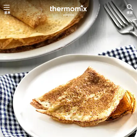
跳
菜单
搜索
至
内
容