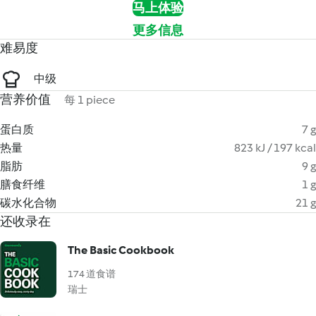
马上体验
更多信息
难易度
中级
营养价值
每 1 piece
蛋白质
7 g
热量
823 kJ / 197 kcal
脂肪
9 g
膳食纤维
1 g
碳水化合物
21 g
还收录在
The Basic Cookbook
174 道食谱
瑞士