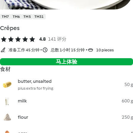
TM7
TM6
TM5
TM31
Crêpes
4.8
141 评分
准备工作 45 分钟
总数 1小时 15 分钟
10 pieces
马上体验
食材
butter, unsalted
50 g
plus extra for frying
milk
600 g
flour
250 g