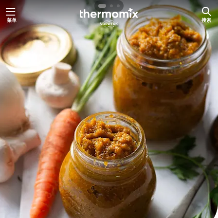
跳
菜单
搜索
至
内
容