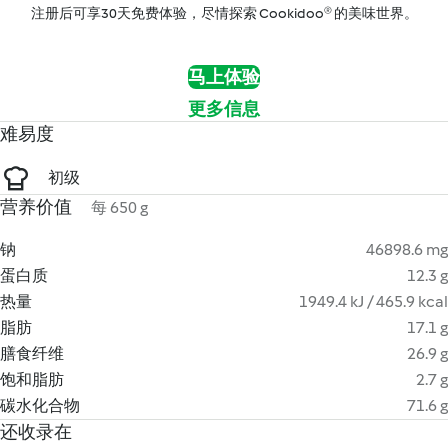
注册后可享30天免费体验，尽情探索 Cookidoo® 的美味世界。
马上体验
更多信息
难易度
初级
营养价值
每 650 g
钠
46898.6 mg
蛋白质
12.3 g
热量
1949.4 kJ / 465.9 kcal
脂肪
17.1 g
膳食纤维
26.9 g
饱和脂肪
2.7 g
碳水化合物
71.6 g
还收录在