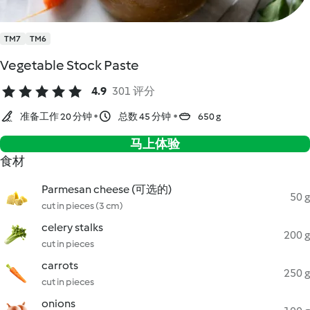
TM7
TM6
Vegetable Stock Paste
4.9
301 评分
准备工作 20 分钟
总数 45 分钟
650 g
马上体验
食材
Parmesan cheese (可选的)
50 g
cut in pieces (3 cm)
celery stalks
200 g
cut in pieces
carrots
250 g
cut in pieces
onions