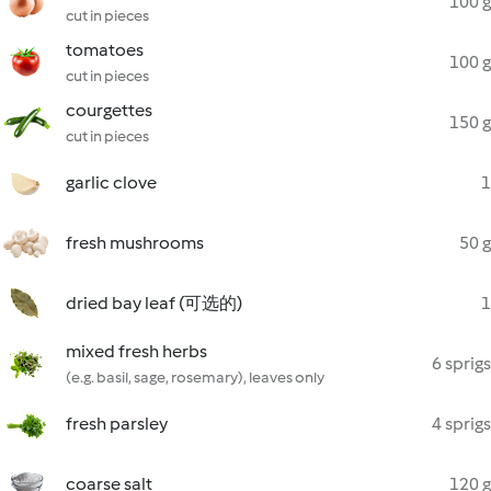
100 g
cut in pieces
tomatoes
100 g
cut in pieces
courgettes
150 g
cut in pieces
garlic clove
1
fresh mushrooms
50 g
dried bay leaf (可选的)
1
mixed fresh herbs
6 sprigs
(e.g. basil, sage, rosemary), leaves only
fresh parsley
4 sprigs
coarse salt
120 g