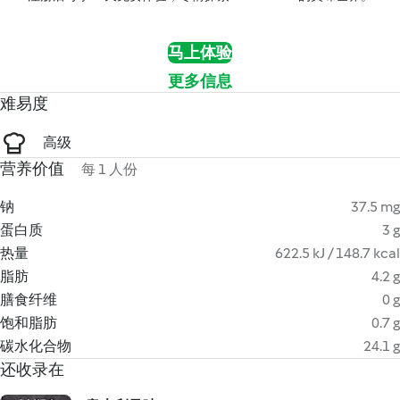
马上体验
更多信息
难易度
高级
营养价值
每 1 人份
钠
37.5 mg
蛋白质
3 g
热量
622.5 kJ / 148.7 kcal
脂肪
4.2 g
膳食纤维
0 g
饱和脂肪
0.7 g
碳水化合物
24.1 g
还收录在