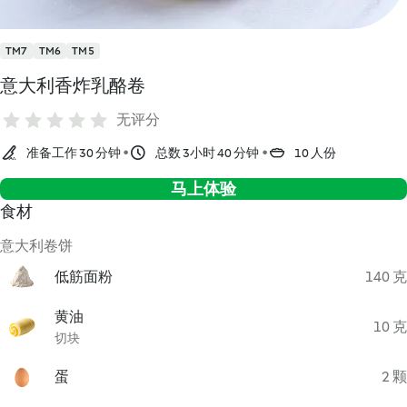
TM7
TM6
TM5
意大利香炸乳酪卷
无评分
准备工作 30 分钟
总数 3小时 40 分钟
10 人份
马上体验
食材
意大利卷饼
低筋面粉
140 克
黄油
10 克
切块
蛋
2 颗