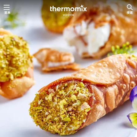
跳
菜单
搜索
至
内
容