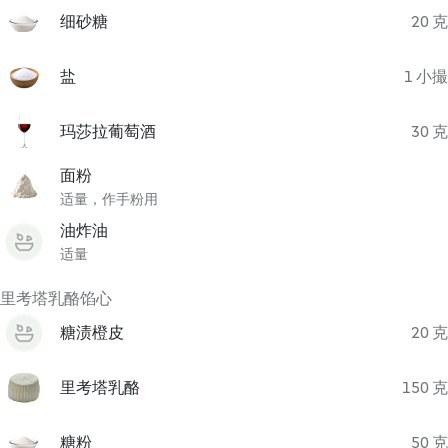
细砂糖
20 克
盐
1 小撮
玛莎拉葡萄酒
30 克
面粉
适量，作手粉用
油炸油
适量
里考塔乳酪馅心
糖渍橙皮
20 克
里考塔乳酪
150 克
糖粉
50 克