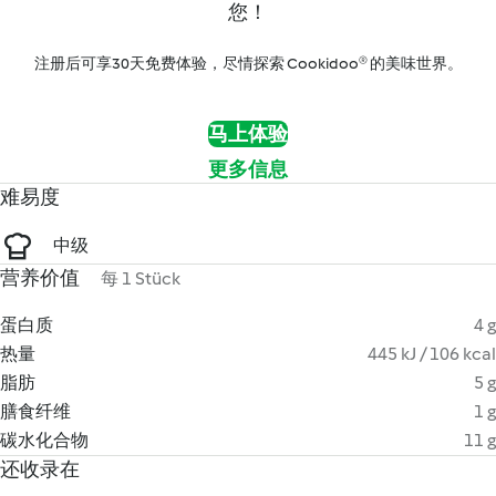
您！
注册后可享30天免费体验，尽情探索 Cookidoo® 的美味世界。
马上体验
更多信息
难易度
中级
营养价值
每 1 Stück
蛋白质
4 g
热量
445 kJ / 106 kcal
脂肪
5 g
膳食纤维
1 g
碳水化合物
11 g
还收录在