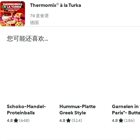
Thermomix® à la Turka
78 道食谱
德国
您可能还喜欢...
Schoko-Mandel-
Hummus-Platte
Garnelen in
Proteinballs
Greek Style
Paris"- Butt
4.8
(648)
4.8
(514)
4.8
(186)