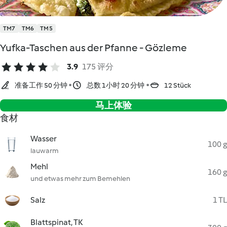
TM7
TM6
TM5
Yufka-Taschen aus der Pfanne - Gözleme
3.9
175 评分
准备工作 50 分钟
总数 1小时 20 分钟
12 Stück
马上体验
食材
Wasser
100 g
lauwarm
Mehl
160 g
und etwas mehr zum Bemehlen
Salz
1 TL
Blattspinat, TK