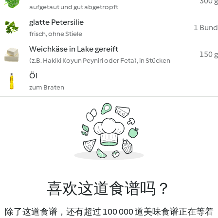
300 g
aufgetaut und gut abgetropft
glatte Petersilie
1 Bund
frisch, ohne Stiele
Weichkäse in Lake gereift
150 g
(z.B. Hakiki Koyun Peyniri oder Feta), in Stücken
Öl
zum Braten
喜欢这道食谱吗？
除了这道食谱，还有超过 100 000 道美味食谱正在等着