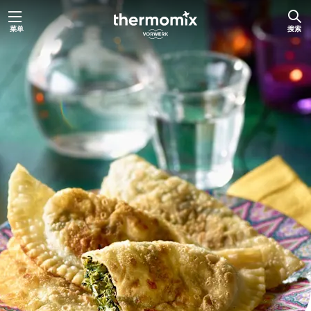
跳
菜单
搜索
至
内
容