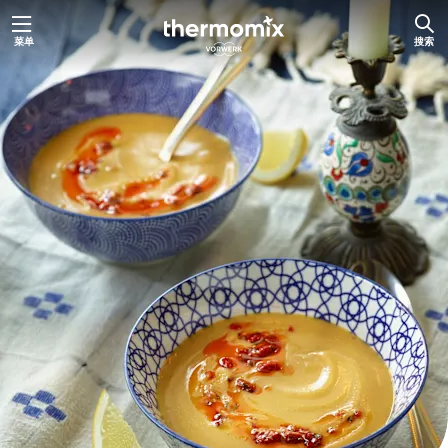
跳
菜单
搜索
至
内
容