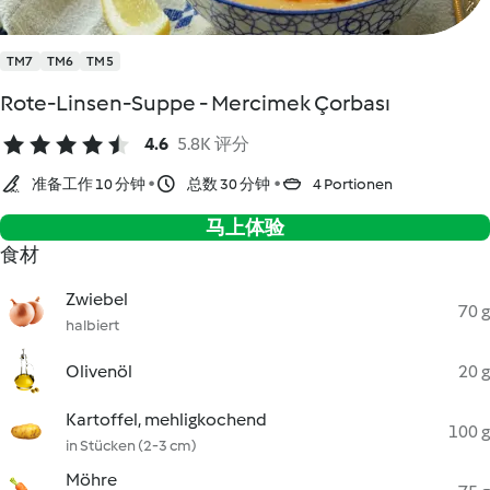
TM7
TM6
TM5
Rote-Linsen-Suppe - Mercimek Çorbası
4.6
5.8K 评分
准备工作 10 分钟
总数 30 分钟
4 Portionen
马上体验
食材
Zwiebel
70 g
halbiert
Olivenöl
20 g
Kartoffel, mehligkochend
100 g
in Stücken (2-3 cm)
Möhre