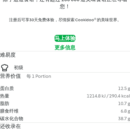
您！
注册后可享30天免费体验，尽情探索 Cookidoo® 的美味世界。
马上体验
更多信息
难易度
初级
营养价值
每 1 Portion
蛋白质
12.5 g
热量
1214.8 kJ / 290.4 kcal
脂肪
10.7 g
膳食纤维
6.8 g
碳水化合物
38.7 g
还收录在