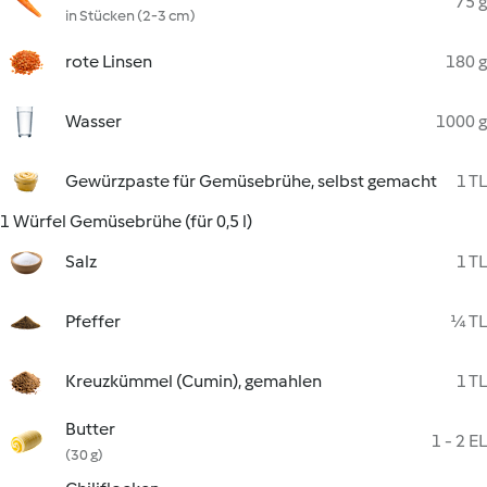
75 g
in Stücken (2-3 cm)
rote Linsen
180 g
Wasser
1000 g
Gewürzpaste für Gemüsebrühe, selbst gemacht
1 TL
1 Würfel Gemüsebrühe (für 0,5 l)
Salz
1 TL
Pfeffer
¼ TL
Kreuzkümmel (Cumin), gemahlen
1 TL
Butter
1 - 2 EL
(30 g)