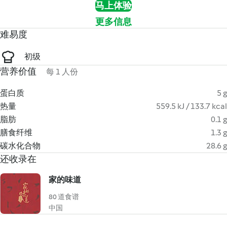
马上体验
更多信息
难易度
初级
营养价值
每 1 人份
蛋白质
5 g
热量
559.5 kJ / 133.7 kcal
脂肪
0.1 g
膳食纤维
1.3 g
碳水化合物
28.6 g
还收录在
家的味道
80 道食谱
中国