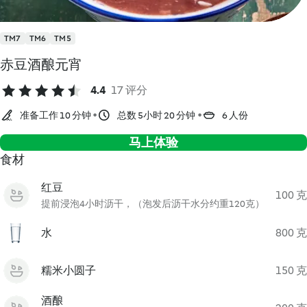
TM7
TM6
TM5
赤豆酒酿元宵
4.4
17 评分
准备工作 10 分钟
总数 5小时 20 分钟
6 人份
马上体验
食材
红豆
100 克
提前浸泡4小时沥干，（泡发后沥干水分约重120克）
水
800 克
糯米小圆子
150 克
酒酿