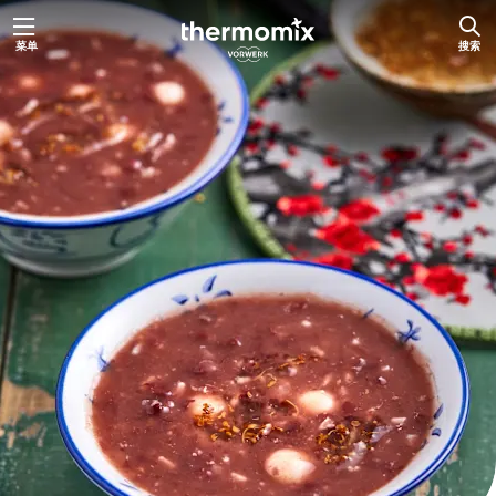
跳
菜单
搜索
至
内
容