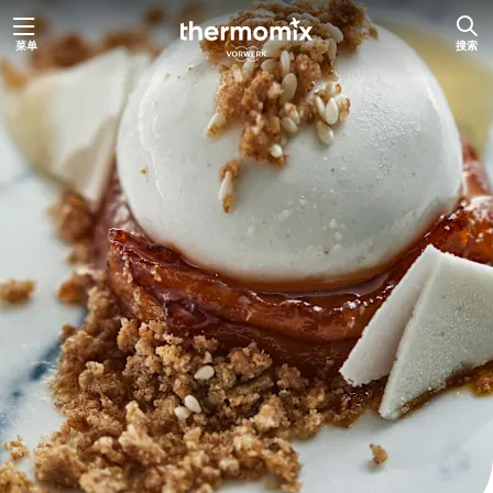
跳
菜单
搜索
至
内
容