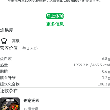
注册后可享30天免费体验，尽情探索 Cookidoo® 的美味世界。
马上体验
更多信息
难易度
高级
营养价值
每 1 人份
蛋白质
6.8 g
热量
1939.2 kJ / 463.5 kcal
脂肪
0.6 g
膳食纤维
1.2 g
碳水化合物
108.3 g
还收录在
创意汤圆
10 道食谱