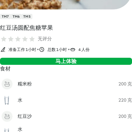
TM7
TM6
TM5
红豆汤圆配焦糖苹果
无评分
准备工作 1小时
总数 1小时
4 人份
马上体验
食材
糯米粉
200 克
水
220 克
红豆沙
200 克
水