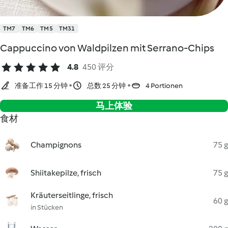
TM7
TM6
TM5
TM31
Cappuccino von Waldpilzen mit Serrano-Chips
4.8
450 评分
准备工作 15 分钟
总数 25 分钟
4 Portionen
马上体验
食材
Champignons
75 g
Shiitakepilze, frisch
75 g
Kräuterseitlinge, frisch
60 g
in Stücken