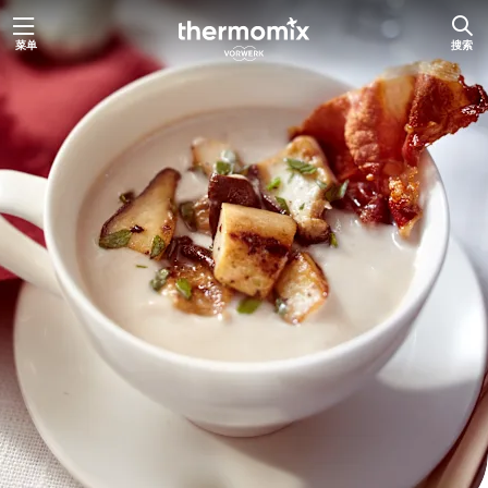
跳
菜单
搜索
至
内
容