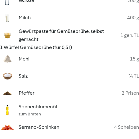
Wasser
200 g
Milch
400 g
Gewürzpaste für Gemüsebrühe, selbst
1 geh. TL
gemacht
1 Würfel Gemüsebrühe (für 0,5 l)
Mehl
15 g
Salz
¾ TL
Pfeffer
2 Prisen
Sonnenblumenöl
zum Braten
Serrano-Schinken
4 Scheiben