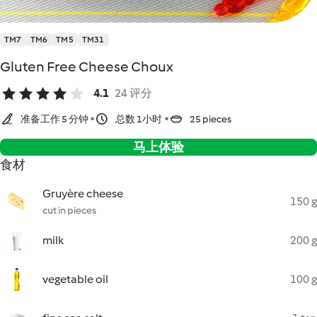
TM7
TM6
TM5
TM31
Gluten Free Cheese Choux
4.1
24 评分
准备工作 5 分钟
总数 1小时
25 pieces
马上体验
食材
Gruyère cheese
150 g
cut in pieces
milk
200 g
vegetable oil
100 g