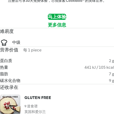
注册后可享30天免费体验，尽情探索 Cookidoo® 的美味世界。
马上体验
更多信息
难易度
中级
营养价值
每 1 piece
蛋白质
2 g
热量
441 kJ / 105 kcal
脂肪
7 g
碳水化合物
9 g
还收录在
GLUTEN FREE
9 道食谱
英国和爱尔兰