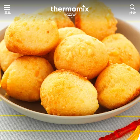
跳
菜单
搜索
至
内
容