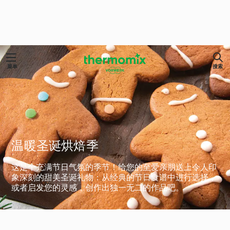
菜单
搜索
温暖圣诞烘焙季
这是个充满节日气氛的季节！给您的至爱亲朋送上令人印
象深刻的甜美圣诞礼物：从经典的节日食谱中进行选择，
或者启发您的灵感，创作出独一无二的作品吧。