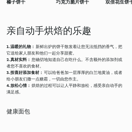
榛子饼干
巧克力脆片饼干
双倍花生饼
亲自动手烘焙的乐趣
1. 温暖的礼物：
新鲜出炉的饼干散发着让您无法抵挡的香气，把
它送给家人朋友和他们一起分享甜蜜。
2. 真材实料：
您确切地知道自己在吃什么。不含额外的添加剂或
者您不喜欢的食材。
3. 按喜好添加食材：
可以给爸爸加一层厚厚的白兰地黄油，或者
给小朋友们撒一点糖霜，一切由您作主。
4. 放松心情：
烘焙的过程可以让人平静和放松，感受亲自动手的
满足感。
健康面包