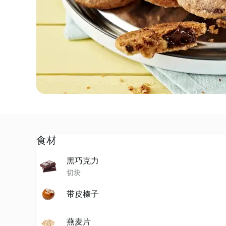
食材
黑巧克力
切块
带皮榛子
燕麦片