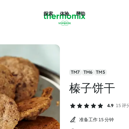
探索
体验
帮助
TM7
TM6
TM5
榛子饼干
4.9
15 评
准备工作 15 分钟