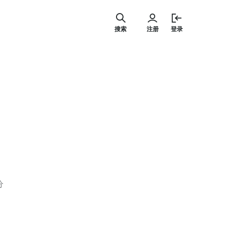
跳
至
搜索
注册
登录
内
容
分