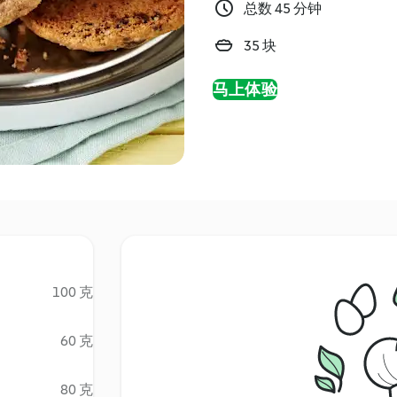
总数 45 分钟
35 块
马上体验
100 克
60 克
80 克