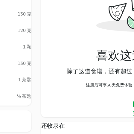
130 克
120 克
1 颗
喜欢这
130 克
除了这道食谱，还有超过 1
1 茶匙
注册后可享30天免费体验，尽
½ 茶匙
还收录在