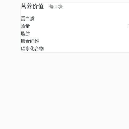
营养价值
每 1 块
蛋白质
热量
脂肪
膳食纤维
碳水化合物