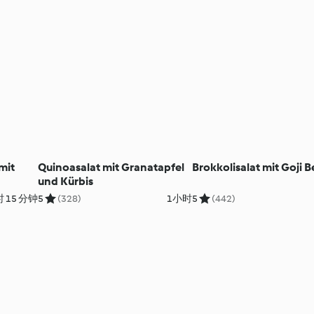
mit
Quinoasalat mit Granatapfel
Brokkolisalat mit Goji 
und Kürbis
 15 分钟
5
(328)
1小时
5
(442)