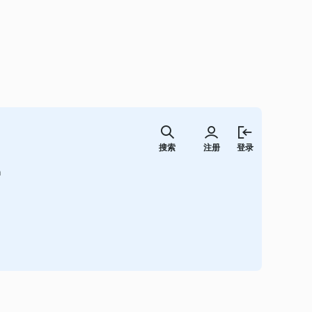
跳
至
搜索
注册
登录
内
容
a