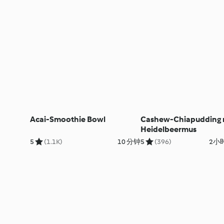
Acai-Smoothie Bowl
Cashew-Chiapudding 
Heidelbeermus
5
(1.1K)
10 分钟
5
(396)
2小时