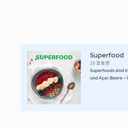
Superfood
10 道食谱
Superfoods sind in
und Açai-Beere – 