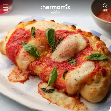
跳
菜单
搜索
至
内
容