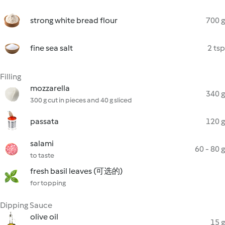
strong white bread flour
700 g
fine sea salt
2 tsp
Filling
mozzarella
340 g
300 g cut in pieces and 40 g sliced
passata
120 g
salami
60 - 80 g
to taste
fresh basil leaves (可选的)
for topping
Dipping Sauce
olive oil
15 g