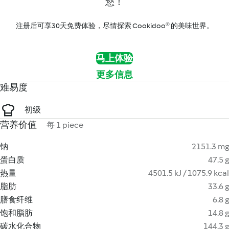
您！
注册后可享30天免费体验，尽情探索 Cookidoo® 的美味世界。
马上体验
更多信息
难易度
初级
营养价值
每 1 piece
钠
2151.3 mg
蛋白质
47.5 g
热量
4501.5 kJ / 1075.9 kcal
脂肪
33.6 g
膳食纤维
6.8 g
饱和脂肪
14.8 g
碳水化合物
144.3 g