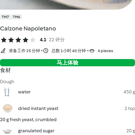
TM7
TM6
Calzone Napoletano
4.1
22 评分
准备工作 25 分钟
总数 1小时 40 分钟
4 pieces
马上体验
食材
Dough
water
450 g
dried instant yeast
2 tsp
20 g fresh yeast, crumbled
granulated sugar
20 g