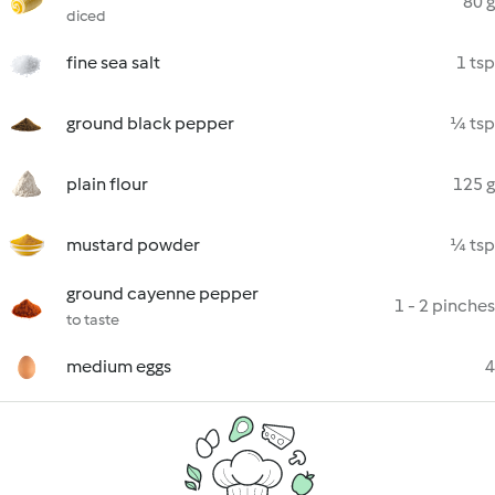
80 g
diced
fine sea salt
1 tsp
ground black pepper
¼ tsp
plain flour
125 g
mustard powder
¼ tsp
ground cayenne pepper
1 - 2 pinches
to taste
medium eggs
4