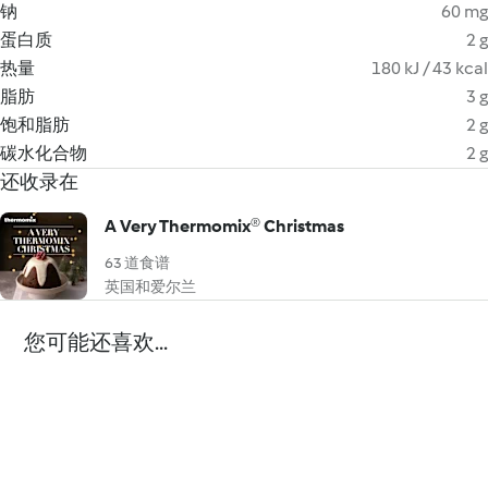
钠
60 mg
蛋白质
2 g
热量
180 kJ / 43 kcal
脂肪
3 g
饱和脂肪
2 g
碳水化合物
2 g
还收录在
A Very Thermomix® Christmas
63 道食谱
英国和爱尔兰
您可能还喜欢...