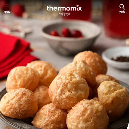
跳
菜单
搜索
至
内
容