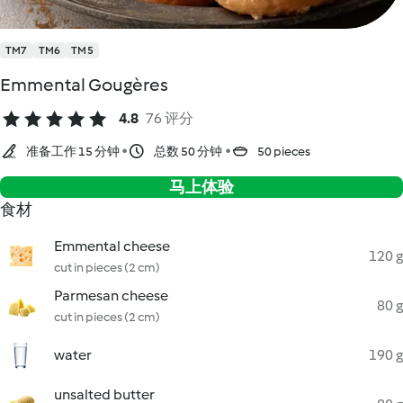
TM7
TM6
TM5
Emmental Gougères
4.8
76 评分
准备工作 15 分钟
总数 50 分钟
50 pieces
马上体验
食材
Emmental cheese
120 g
cut in pieces (2 cm)
Parmesan cheese
80 g
cut in pieces (2 cm)
water
190 g
unsalted butter