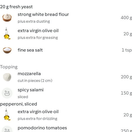
20 g fresh yeast
strong white bread flour
400 g
plus extra dusting
extra virgin olive oil
20 g
plus extra for greasing
fine sea salt
1 tsp
Topping
mozzarella
200 g
cut in pieces (2 cm)
spicy salami
150 g
sliced
pepperoni, sliced
extra virgin olive oil
20 g
plus extra for drizzling
pomodorino tomatoes
250 g