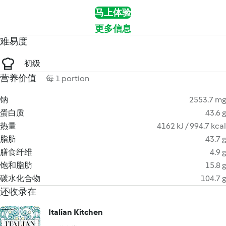
马上体验
更多信息
难易度
初级
营养价值
每 1 portion
钠
2553.7 mg
蛋白质
43.6 g
热量
4162 kJ / 994.7 kcal
脂肪
43.7 g
膳食纤维
4.9 g
饱和脂肪
15.8 g
碳水化合物
104.7 g
还收录在
Italian Kitchen