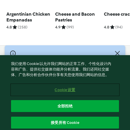
Argentinian Chicken
Cheese and Bacon
Cheese crac
Empanadas
Pastries
4.8
(258)
4.9
(99)
4.8
(94)
© Copyright 2021-2023 福维克信息科技(上海)有限公司 版权所有
2026
我们使用 Cookie 以允许我们网站的正常工作、个性化设计内
容和广告、提供社交媒体功能并分析流量。我们还同社交媒
使用规定
体、广告和分析合作伙伴分享有关您使用我们网站的信息。
隐私政策
免责声明
Cookie 设置
Cookies
沪ICP备2023011187号-5
全部拒绝
ICP许可证号：沪通信管自贸[2026]3号
简体中文
接受所有 Cookie