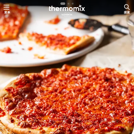
跳
菜单
搜索
至
内
容