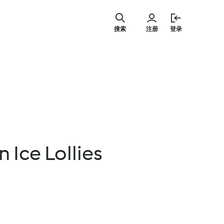
跳
至
搜索
注册
登录
内
容
Ice Lollies