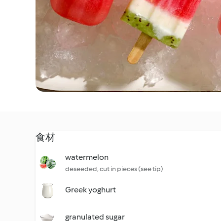
食材
watermelon
deseeded, cut in pieces (see tip)
Greek yoghurt
granulated sugar