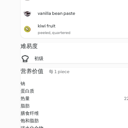
vanilla bean paste
kiwi fruit
peeled, quartered
难易度
初级
营养价值
每 1 piece
钠
蛋白质
热量
22
脂肪
膳食纤维
饱和脂肪