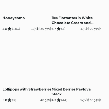
Honeycomb
Îles Flottantes in White
Chocolate Cream and
Roses
4.6
(103)
1小时 30 分钟
4.7
(3)
1小时 20 分钟
Lollipops with Strawberries
Mixed Berries Pavlova
Stack
5.0
(3)
40 分钟
4.3
(44)
5小时 30 分钟