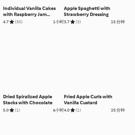
Individual Vanilla Cakes
Apple Spaghetti with
with Raspberry Jam
Strawberry Dressing
Topping
4.7
(30)
1小时
3.7
(3)
15 分钟
Dried Spiralized Apple
Fried Apple Curls with
Stacks with Chocolate
Vanilla Custard
5.0
(1)
6小时
4.0
(1)
25 分钟