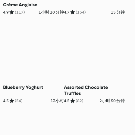
Crème Anglaise
4.9
(117)
1小时 10 分钟
4.7
(154)
15 分钟
Blueberry Yoghurt
Assorted Chocolate
Truffles
4.5
(54)
13小时
4.5
(82)
2小时 50 分钟