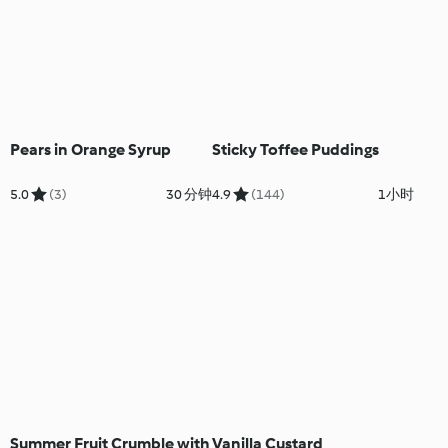
Pears in Orange Syrup
Sticky Toffee Puddings
5.0
(3)
30 分钟
4.9
(144)
1小时
Summer Fruit Crumble with
Vanilla Custard