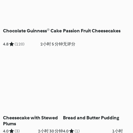
Chocolate Guinness® Cake
Passion Fruit Cheesecakes
4.8
(120)
2小时 5 分钟
无评分
Cheesecake with Stewed
Bread and Butter Pudding
Plums
4.0
(3)
2小时 30 分钟
4.0
(1)
1小时