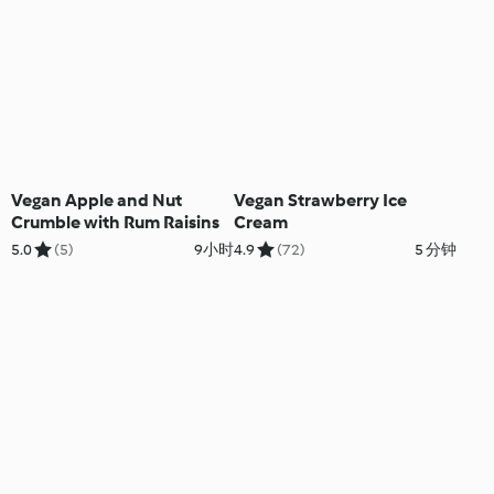
Vegan Apple and Nut
Vegan Strawberry Ice
Crumble with Rum Raisins
Cream
5.0
(5)
9小时
4.9
(72)
5 分钟