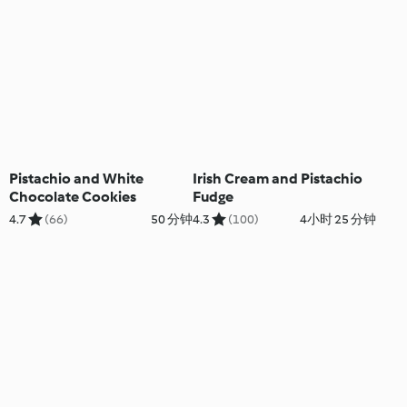
Pistachio and White
Irish Cream and Pistachio
Chocolate Cookies
Fudge
4.7
(66)
50 分钟
4.3
(100)
4小时 25 分钟