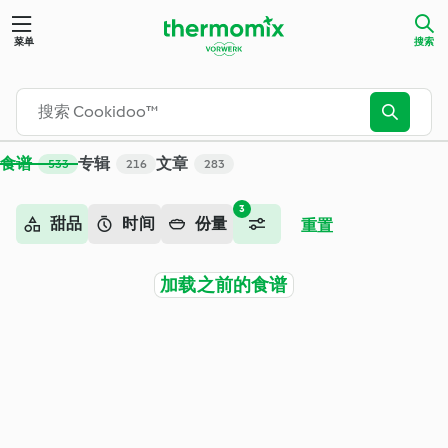
搜索 - Cookidoo™ – 美善品®电子食谱平台
菜单
搜索
食谱
专辑
文章
533
216
283
3
甜品
时间
份量
重置
加载之前的食谱