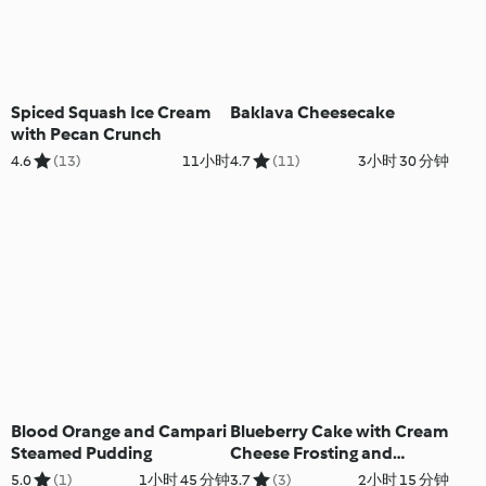
Spiced Squash Ice Cream
Baklava Cheesecake
with Pecan Crunch
4.6
(13)
11小时
4.7
(11)
3小时 30 分钟
Blood Orange and Campari
Blueberry Cake with Cream
Steamed Pudding
Cheese Frosting and
Lemon Curd
5.0
(1)
1小时 45 分钟
3.7
(3)
2小时 15 分钟