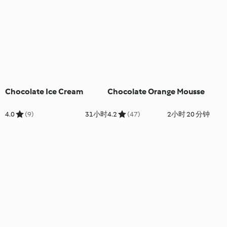
Chocolate Ice Cream
Chocolate Orange Mousse
4.0
(9)
31小时
4.2
(47)
2小时 20 分钟