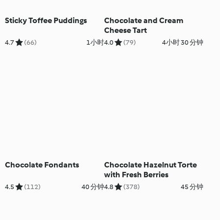
Sticky Toffee Puddings
Chocolate and Cream
Cheese Tart
4.7
(66)
1小时
4.0
(79)
4小时 30 分钟
Chocolate Fondants
Chocolate Hazelnut Torte
with Fresh Berries
4.5
(112)
40 分钟
4.8
(378)
45 分钟