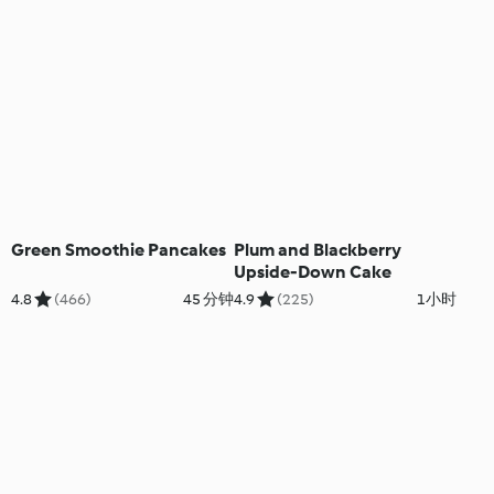
Green Smoothie Pancakes
Plum and Blackberry
Upside-Down Cake
4.8
(466)
45 分钟
4.9
(225)
1小时