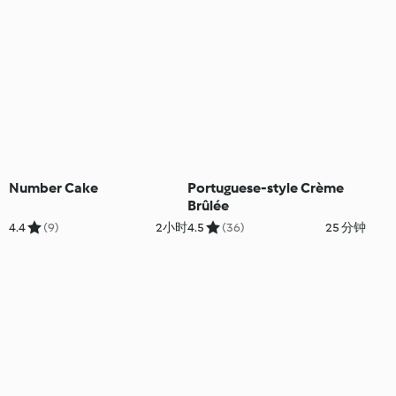
Number Cake
Portuguese-style Crème
Brûlée
4.4
(9)
2小时
4.5
(36)
25 分钟