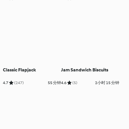
Classic Flapjack
Jam Sandwich Biscuits
4.7
(247)
55 分钟
4.6
(5)
2小时 15 分钟