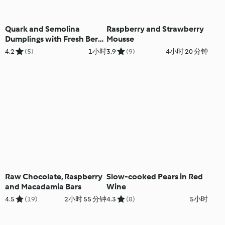
Quark and Semolina
Raspberry and Strawberry
Dumplings with Fresh Berry
Mousse
Sauce
4.2
(5)
1小时
3.9
(9)
4小时 20 分钟
Raw Chocolate, Raspberry
Slow-cooked Pears in Red
and Macadamia Bars
Wine
4.5
(19)
2小时 55 分钟
4.3
(8)
5小时