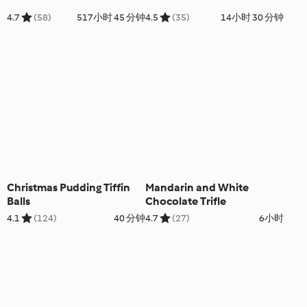
4.7
(58)
517小时 45 分钟
4.5
(35)
14小时 30 分钟
Christmas Pudding Tiffin
Mandarin and White
Balls
Chocolate Trifle
4.1
(124)
40 分钟
4.7
(27)
6小时