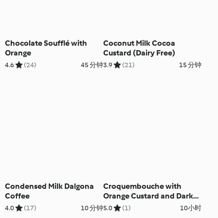
Chocolate Soufflé with
Coconut Milk Cocoa
Orange
Custard (Dairy Free)
4.6
(24)
45 分钟
3.9
(21)
15 分钟
Condensed Milk Dalgona
Croquembouche with
Coffee
Orange Custard and Dark
Chocolate
4.0
(17)
10 分钟
5.0
(1)
10小时