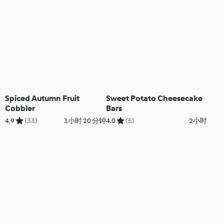
Spiced Autumn Fruit
Sweet Potato Cheesecake
Cobbler
Bars
4.9
(33)
1小时 20 分钟
4.0
(5)
2小时