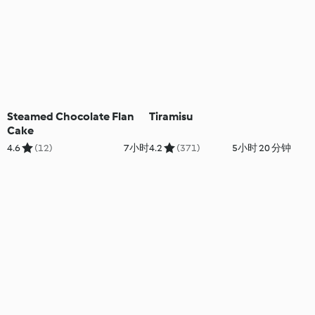
Steamed Chocolate Flan
Tiramisu
Cake
4.6
(12)
7小时
4.2
(371)
5小时 20 分钟