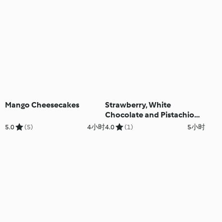
Mango Cheesecakes
Strawberry, White
Chocolate and Pistachio
Parfaits
5.0
(5)
4小时
4.0
(1)
5小时