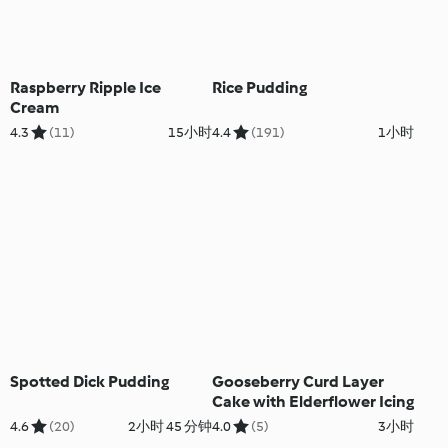
Raspberry Ripple Ice
Rice Pudding
Cream
4.3
(11)
15小时
4.4
(191)
1小时
Spotted Dick Pudding
Gooseberry Curd Layer
Cake with Elderflower Icing
4.6
(20)
2小时 45 分钟
4.0
(5)
3小时