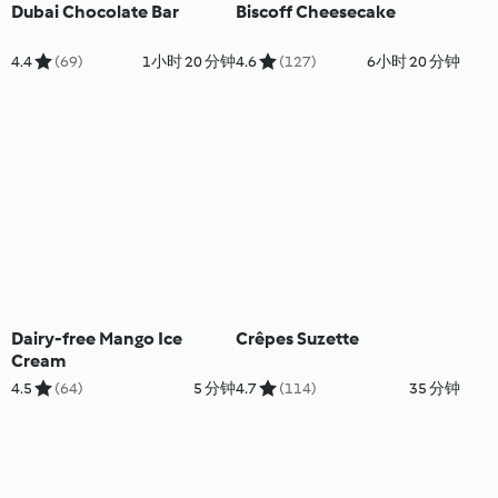
Dubai Chocolate Bar
Biscoff Cheesecake
4.4
(69)
1小时 20 分钟
4.6
(127)
6小时 20 分钟
Dairy-free Mango Ice
Crêpes Suzette
Cream
4.5
(64)
5 分钟
4.7
(114)
35 分钟