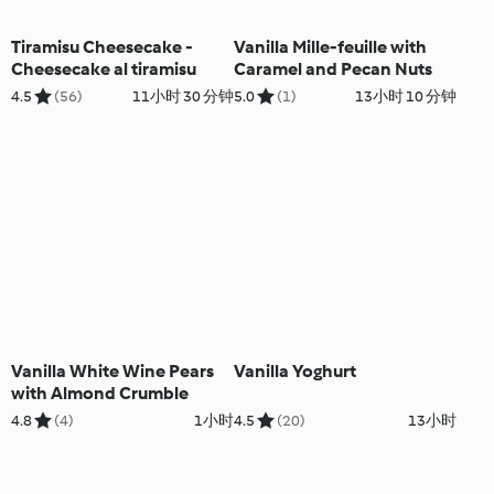
Tiramisu Cheesecake -
Vanilla Mille-feuille with
Cheesecake al tiramisu
Caramel and Pecan Nuts
4.5
(56)
11小时 30 分钟
5.0
(1)
13小时 10 分钟
Vanilla White Wine Pears
Vanilla Yoghurt
with Almond Crumble
4.8
(4)
1小时
4.5
(20)
13小时