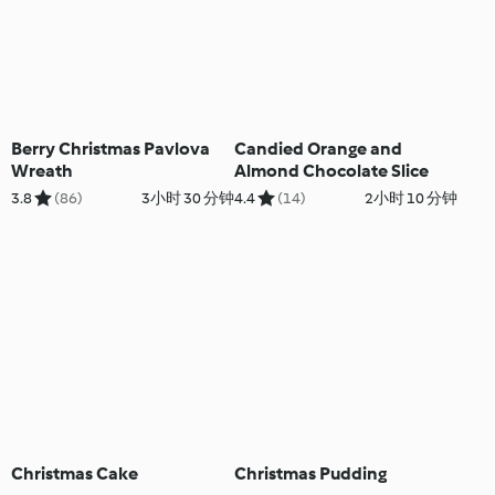
Berry Christmas Pavlova
Candied Orange and
Wreath
Almond Chocolate Slice
3.8
(86)
3小时 30 分钟
4.4
(14)
2小时 10 分钟
Christmas Cake
Christmas Pudding