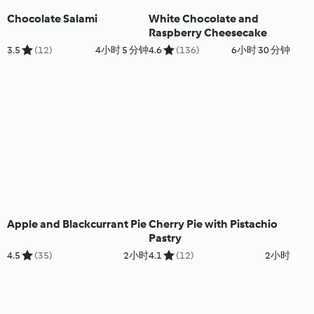
Chocolate Salami
White Chocolate and
Raspberry Cheesecake
3.5
(12)
4小时 5 分钟
4.6
(136)
6小时 30 分钟
Apple and Blackcurrant Pie
Cherry Pie with Pistachio
Pastry
4.5
(35)
2小时
4.1
(12)
2小时