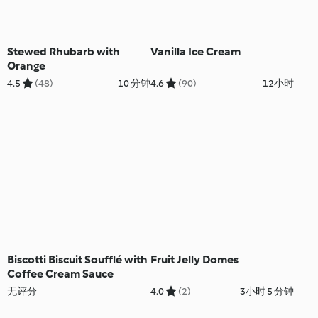
Stewed Rhubarb with
Vanilla Ice Cream
Orange
4.5
(48)
10 分钟
4.6
(90)
12小时
Biscotti Biscuit Soufflé with
Fruit Jelly Domes
Coffee Cream Sauce
无评分
4.0
(2)
3小时 5 分钟