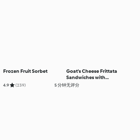
Frozen Fruit Sorbet
Goat's Cheese Frittata
Sandwiches with
Caramelised Red Onion
4.9
(239)
5 分钟
无评分
Chutney