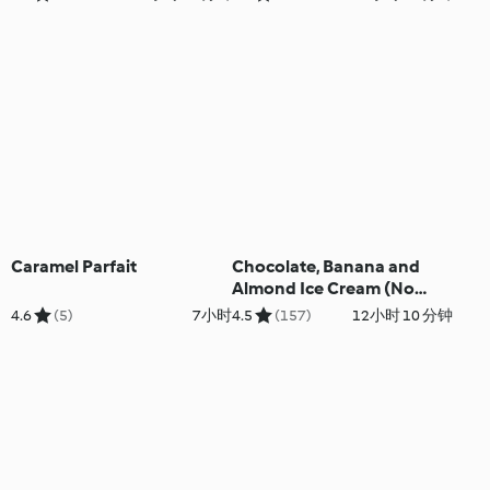
Caramel Parfait
Chocolate, Banana and
Almond Ice Cream (No
Added Sugar)
4.6
(5)
7小时
4.5
(157)
12小时 10 分钟