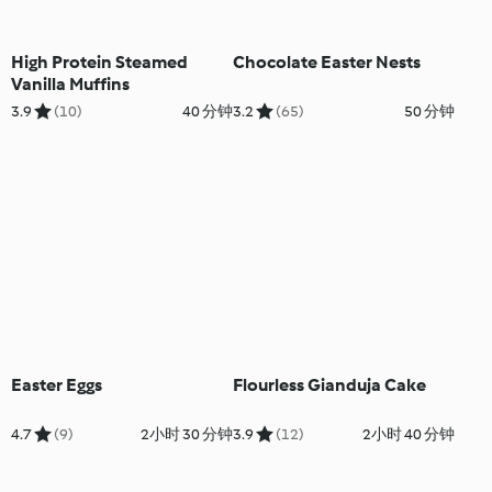
High Protein Steamed
Chocolate Easter Nests
Vanilla Muffins
3.9
(10)
40 分钟
3.2
(65)
50 分钟
Easter Eggs
Flourless Gianduja Cake
4.7
(9)
2小时 30 分钟
3.9
(12)
2小时 40 分钟