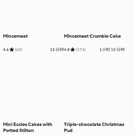
Mincemeat
Mincemeat Crumble Cake
4.6
(63)
15 分钟
4.8
(174)
1小时 15 分钟
Mini Eccles Cakes with
Triple-chocolate Christmas
Potted Stilton
Pud