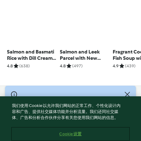
Salmon and Basmati
Salmon and Leek
Fragrant Co
Rice with Dill Cream
Parcel with New
Fish Soup w
Sauce
Potatoes
Potato
4.8
(638)
4.8
(497)
4.9
(439)
© Copyright 2021-2023 福维克信息科技(上海)有限公司 版权所有
2026
我们使用 Cookie 以允许我们网站的正常工作、个性化设计内
容和广告、提供社交媒体功能并分析流量。我们还同社交媒
使用规定
体、广告和分析合作伙伴分享有关您使用我们网站的信息。
隐私政策
免责声明
Cookie 设置
Cookies