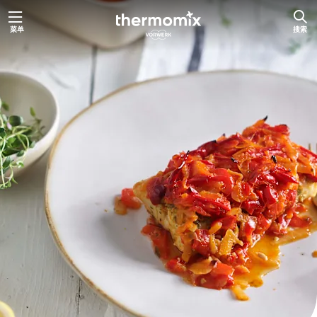
跳
菜单
搜索
至
内
容