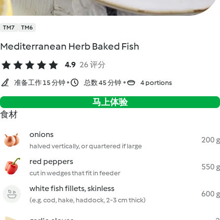
TM7
TM6
Mediterranean Herb Baked Fish
4.9
26 评分
准备工作 15 分钟
总数 45 分钟
4 portions
马上体验
食材
onions
200 g
halved vertically, or quartered if large
red peppers
550 g
cut in wedges that fit in feeder
white fish fillets, skinless
600 g
(e.g. cod, hake, haddock, 2-3 cm thick)