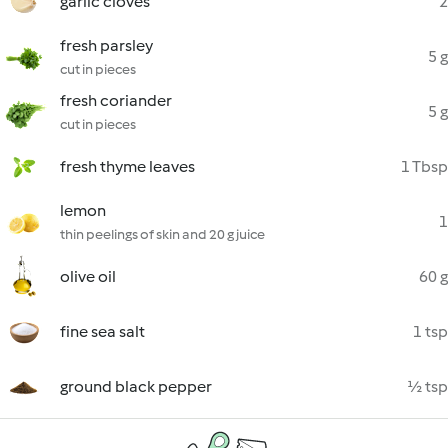
garlic cloves
2
fresh parsley
5 g
cut in pieces
fresh coriander
5 g
cut in pieces
fresh thyme leaves
1 Tbsp
lemon
1
thin peelings of skin and 20 g juice
olive oil
60 g
fine sea salt
1 tsp
ground black pepper
½ tsp