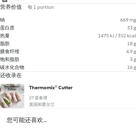
营养价值
每 1 portion
钠
669 mg
蛋白质
33 g
热量
1475 kJ / 352 kcal
脂肪
18 g
膳食纤维
4.9 g
饱和脂肪
3 g
碳水化合物
16 g
还收录在
Thermomix® Cutter
27 道食谱
英国和爱尔兰
您可能还喜欢...