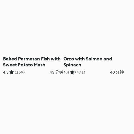
Baked Parmesan Fish with
Orzo with Salmon and
Sweet Potato Mash
Spinach
4.5
(159)
45 分钟
4.4
(471)
40 分钟