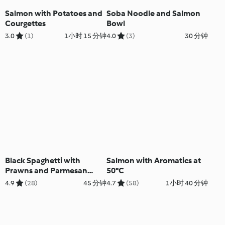
Salmon with Potatoes and
Soba Noodle and Salmon
Courgettes
Bowl
3.0
(1)
1小时 15 分钟
4.0
(3)
30 分钟
Black Spaghetti with
Salmon with Aromatics at
Prawns and Parmesan
50°C
Sauce
4.9
(28)
45 分钟
4.7
(58)
1小时 40 分钟