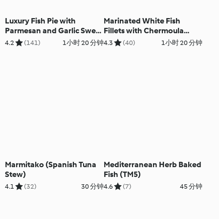
Luxury Fish Pie with
Marinated White Fish
Parmesan and Garlic Sweet
Fillets with Chermoula
Potato Mash
Sauce and Couscous Salad
4.2
(141)
1小时 20 分钟
4.3
(40)
1小时 20 分钟
Marmitako (Spanish Tuna
Mediterranean Herb Baked
Stew)
Fish (TM5)
4.1
(32)
30 分钟
4.6
(7)
45 分钟