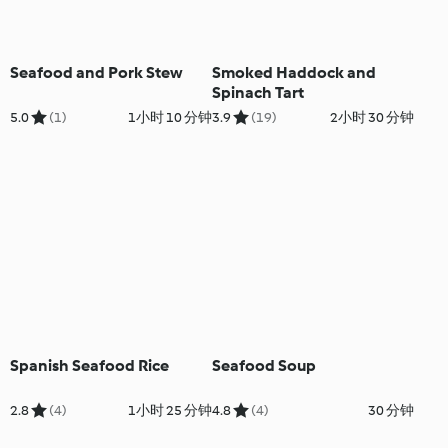
Seafood and Pork Stew
Smoked Haddock and
Spinach Tart
5.0
(1)
1小时 10 分钟
3.9
(19)
2小时 30 分钟
Spanish Seafood Rice
Seafood Soup
2.8
(4)
1小时 25 分钟
4.8
(4)
30 分钟