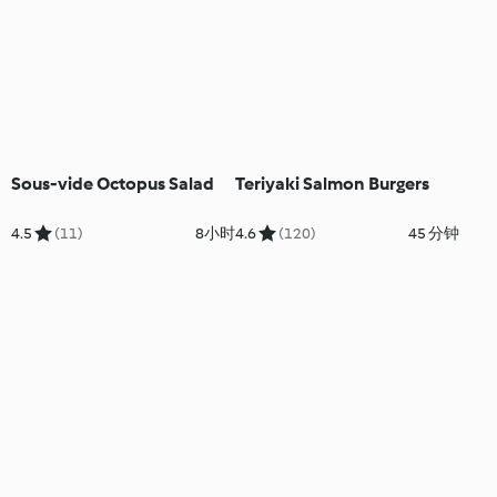
Sous-vide Octopus Salad
Teriyaki Salmon Burgers
4.5
(11)
8小时
4.6
(120)
45 分钟