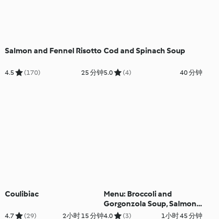
Salmon and Fennel Risotto
Cod and Spinach Soup
4.5
(170)
25 分钟
5.0
(4)
40 分钟
Coulibiac
Menu: Broccoli and
Gorgonzola Soup, Salmon
with Vegetables and Dill
4.7
(29)
2小时 15 分钟
4.0
(3)
1小时 45 分钟