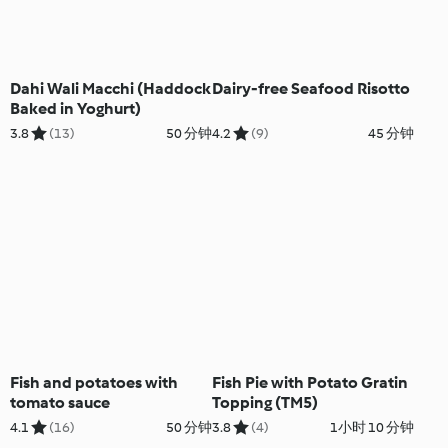
Dahi Wali Macchi (Haddock
Dairy-free Seafood Risotto
Baked in Yoghurt)
3.8
(13)
50 分钟
4.2
(9)
45 分钟
Fish and potatoes with
Fish Pie with Potato Gratin
tomato sauce
Topping (TM5)
4.1
(16)
50 分钟
3.8
(4)
1小时 10 分钟