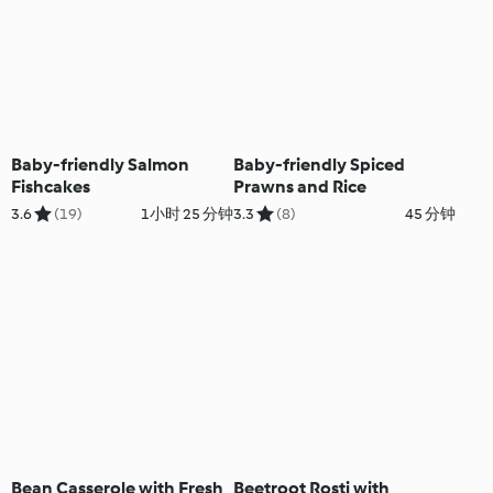
Baby-friendly Salmon
Baby-friendly Spiced
Fishcakes
Prawns and Rice
3.6
(19)
1小时 25 分钟
3.3
(8)
45 分钟
Bean Casserole with Fresh
Beetroot Rosti with