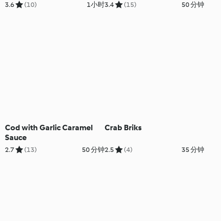
Soup
3.6
(10)
1小时
3.4
(15)
50 分钟
Cod with Garlic Caramel
Crab Briks
Sauce
2.7
(13)
50 分钟
2.5
(4)
35 分钟