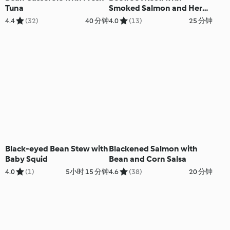
Tuna
Smoked Salmon and Herb
Crème Fraîche
4.4
(32)
40 分钟
4.0
(13)
25 分钟
Black-eyed Bean Stew with
Blackened Salmon with
Baby Squid
Bean and Corn Salsa
4.0
(1)
5小时 15 分钟
4.6
(38)
20 分钟