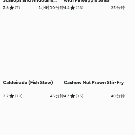
Scallops and Andouille
with Pineapple Salsa
Sausage Sauce
3.6
(7)
1小时 10 分钟
4.4
(28)
25 分钟
Caldeirada (Fish Stew)
Cashew Nut Prawn Stir-Fry
3.7
(19)
45 分钟
4.3
(13)
40 分钟