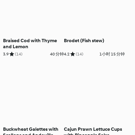
Braised Cod with Thyme
Brodet (Fish stew)
and Lemon
3.9
(14)
40 分钟
4.2
(14)
1小时 15 分钟
Buckwheat Galettes with
Cajun Prawn Lettuce Cups