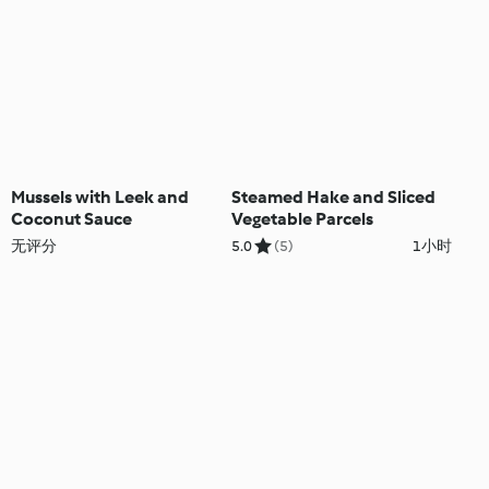
Mussels with Leek and
Steamed Hake and Sliced
Coconut Sauce
Vegetable Parcels
无评分
5.0
(5)
1小时