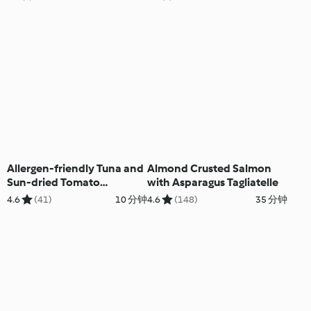
Sauce
Allergen-friendly Tuna and
Almond Crusted Salmon
Sun-dried Tomato
with Asparagus Tagliatelle
Courgetti
4.6
(41)
10 分钟
4.6
(148)
35 分钟