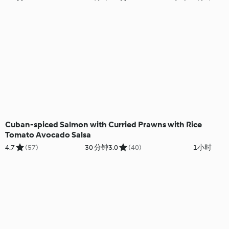
Cuban-spiced Salmon with
Curried Prawns with Rice
Tomato Avocado Salsa
4.7
(57)
30 分钟
3.0
(40)
1小时