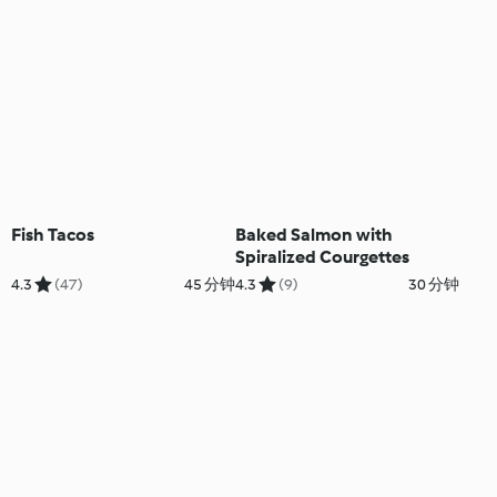
Fish Tacos
Baked Salmon with
Spiralized Courgettes
4.3
(47)
45 分钟
4.3
(9)
30 分钟