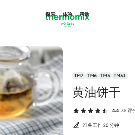
探索
体验
帮助
TM7
TM6
TM5
TM31
黄油饼干
4.4
38 评
准备工作 20 分钟