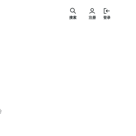
跳
至
搜索
注册
登录
内
容
分