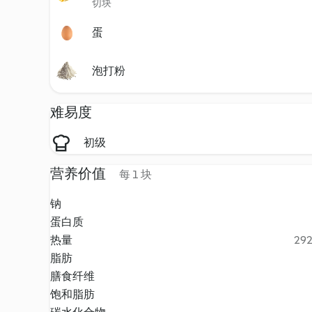
切块
蛋
泡打粉
难易度
初级
营养价值
每 1 块
钠
蛋白质
热量
292
脂肪
膳食纤维
饱和脂肪